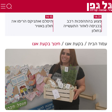
:05
14:15
14:31
מה
פצוע בהתהפכות רכב
תיסלם ואתניקס הרימו את
פצו
בכניסה לאזור התעשייה
חולון באוויר
חול
בחולון
עמוד הבית
בקעת אונו
חינוך בקעת אונו