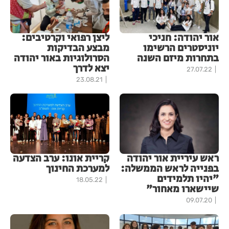
אור יהודה: חניכי
ליצן רפואי וקרטיבים:
יוניסטרים הרשימו
מבצע הבדיקות
בתחרות מיזם השנה
הסרולוגיות באור יהודה
יצא לדרך
27.07.22
23.08.21
ראש עיריית אור יהודה
קריית אונו: ערב הצדעה
בפנייה לראש הממשלה:
למערכת החינוך
"יהיו תלמידים
18.05.22
שיישארו מאחור"
09.07.20