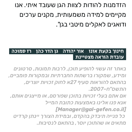
הזדמנות להודות לצוות הגן שעובד איתי. אנו
מקיימים למידה משמעותית, מקנים ערכים
ודואגים לאקלים מיטבי בגן".
חינוך בקעת אונו
אור יהודה
גן הדר כהן
רז סמוכה
עובדת הוראה מצטיינת
באתר זה עשוי להופיע תוכן, לרבות תמונות, סרטונים
ומידע, שמקורו ברשתות החברתיות ובמקורות פומביים,
בהתאם להוראות סעיף 27א לחוק זכויות יוצרים,
התשס"ח–2007.
אם אתם בעלי זכויות בתוכן שפורסם, או מייצגים אותם,
אנא פנו אלינו באמצעות כתובת המייל
[Manager@gal-gefen.co.il]
כל פנייה תיבדק בהקדם, ובמידת הצורך יינתן קרדיט
מתאים או שהתוכן יוסר, בהתאם לנסיבות.