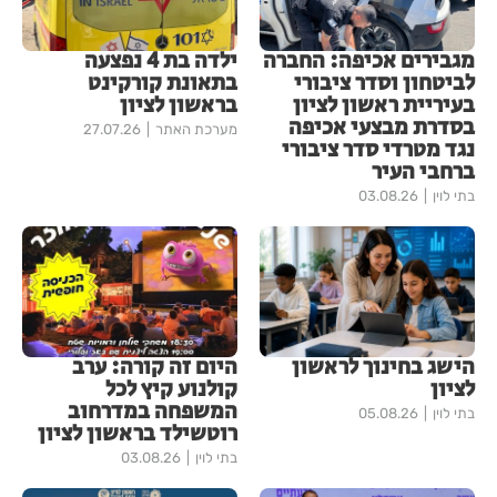
מגבירים אכיפה: החברה
ילדה בת 4 נפצעה
לביטחון וסדר ציבורי
בתאונת קורקינט
בעיריית ראשון לציון
בראשון לציון
בסדרת מבצעי אכיפה
מערכת האתר
27.07.26
נגד מטרדי סדר ציבורי
ברחבי העיר
בתי לוין
03.08.26
הישג בחינוך לראשון
היום זה קורה: ערב
לציון
קולנוע קיץ לכל
המשפחה במדרחוב
בתי לוין
05.08.26
רוטשילד בראשון לציון
בתי לוין
03.08.26