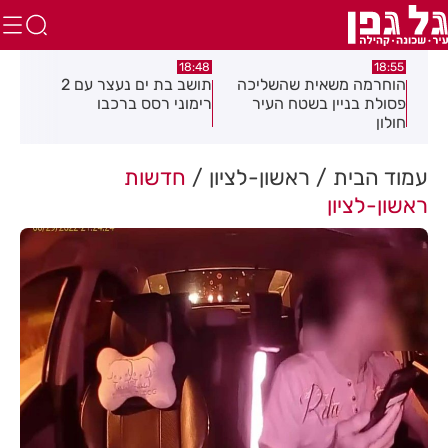
16:21
18:48
 משאית שהשליכה
תושב בת ים נעצר עם 2
יום שני ברציפות:
ניין בשטח העיר
רימוני רסס ברכבו
בלתי חוקיים אות
בעקבות דיווח ש
עמוד הבית
ראשון-לציון
חדשות
ראשון-לציון