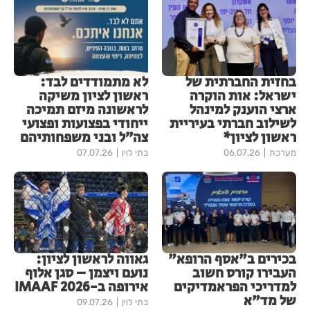
בחזית החברתית של
לא מתמודדים לבד:
ישראל: אות הוקרה
ראשון לציון משיקה
ארצי הוענק למינהל
לראשונה מיזם תמיכה
לשילוב חברתי בעיריית
ייחודי בפצועות ופצועי
ראשון לציון*
צה״ל ובני משפחותיהם
מערכת
06.07.26
בתי לוין
07.07.26
בכירים ב"אסף הרופא"
גאווה לראשון לציון:
העבירו קורס חשוב
נועם ויצמן – סגן אלוף
למדריכי הפראמדיקים
אירופה ב-IMAAF 2026
של מד"א
בתי לוין
09.07.26