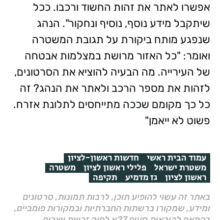
אפשרו לאתר את זהות החשוד ורכבו. ככל
שיתקבל מידע נוסף, נוסיף ונחקור". הנהג
שנפגע מותח ביקורת על תגובת המשטרה
ואומר: "כל האזור מרושת במצלמות אבטחה
של העירייה. מה הבעיה להוציא את הסרטונים,
לזהות את מספר הרכב ולאתר את הנהג? זה
כל כך מקומם שככה מתייחסים לתלונת אזרח.
פשוט לא ייאמן"
עמוד הבית ראשי
חדשות ראשון-לציון
משטרת ישראל
פלילי ראשון לציון
משטרה
ראשון לציון
גז מדמיע
תקיפה
באתר זה עשוי להופיע תוכן, לרבות תמונות, סרטונים
ומידע, שמקורו ברשתות החברתיות ובמקורות פומביים,
בהתאם להוראות סעיף 27א לחוק זכויות יוצרים,