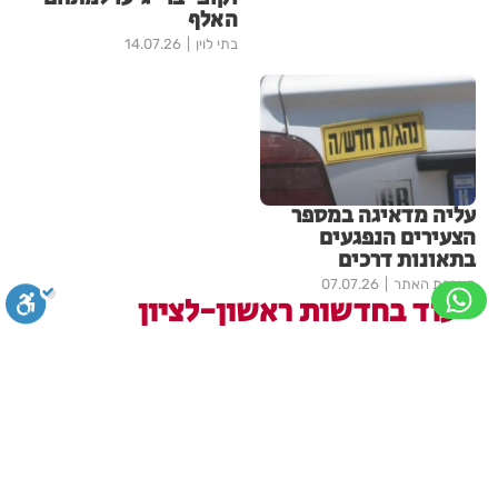
האלף
בתי לוין
14.07.26
עליה מדאיגה במספר
הצעירים הנפגעים
בתאונות דרכים
מערכת האתר
07.07.26
עוד בחדשות ראשון-לציון
פרשת ראה - להגיע לקומה 20
ולחזור!
סגירה
ביטול הבהובים
מונוכרום
ספיה
מערכת
07.08.26
ניגודיות גבוהה
שחור צהוב
היפוך צבעים
הדגשת כותרות