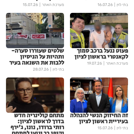
בתי לוין
16.07.26
מערכת האתר
15.07.26
פעוט ננעל ברכב סמוך
שלטים שעוררו סערה-
לקאנטרי בראשון לציון
ותהיות על הניסיון
ללבות את השנאה בעיר
מערכת האתר
19.07.26
בתי לוין
28.07.26
זה החיזוק הנשי להנהלה
מתחם קולינריה חדש
בעיריית ראשון לציון
בדרך לראשון לציון:
רותי ברודו, נונו, ג'ירף
בתי לוין
15.07.26
וקופי בר יגיעו למתחם