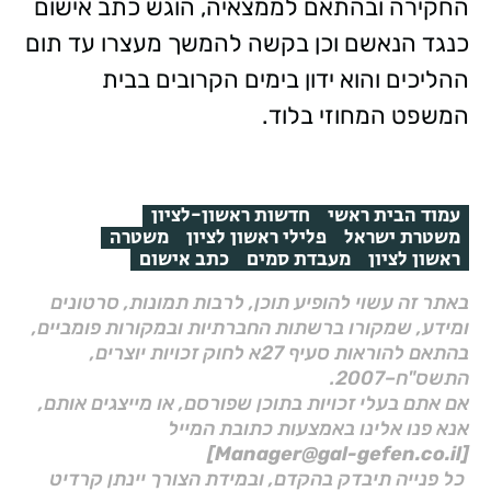
החקירה ובהתאם לממצאיה, הוגש כתב אישום
כנגד הנאשם וכן בקשה להמשך מעצרו עד תום
ההליכים והוא ידון בימים הקרובים בבית
המשפט המחוזי בלוד.
עמוד הבית ראשי
חדשות ראשון-לציון
משטרת ישראל
פלילי ראשון לציון
משטרה
ראשון לציון
מעבדת סמים
כתב אישום
באתר זה עשוי להופיע תוכן, לרבות תמונות, סרטונים
ומידע, שמקורו ברשתות החברתיות ובמקורות פומביים,
בהתאם להוראות סעיף 27א לחוק זכויות יוצרים,
התשס"ח–2007.
אם אתם בעלי זכויות בתוכן שפורסם, או מייצגים אותם,
אנא פנו אלינו באמצעות כתובת המייל
[Manager@gal-gefen.co.il]
כל פנייה תיבדק בהקדם, ובמידת הצורך יינתן קרדיט