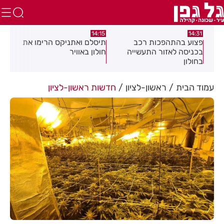
:05
14:15
14:31
מה
פצוע בהתהפכות רכב
תיסלם ואתניקס הרימו את
פצו
בכניסה לאזור התעשייה
חולון באוויר
חול
בחולון
עמוד הבית
ראשון-לציון
חדשות ראשון-לציון