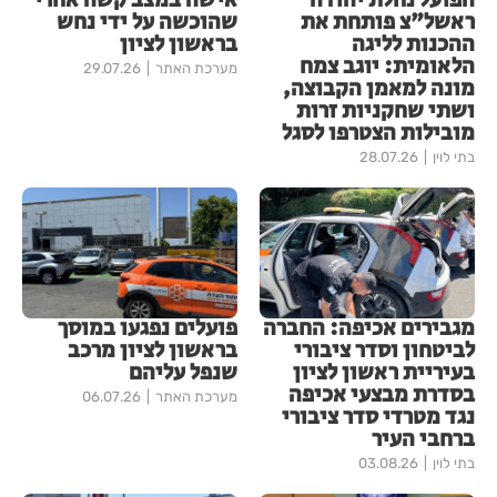
הפועל נחלת יהודה
אישה במצב קשה אחרי
ראשל"צ פותחת את
שהוכשה על ידי נחש
ההכנות לליגה
בראשון לציון
הלאומית: יוגב צמח
מערכת האתר
29.07.26
מונה למאמן הקבוצה,
ושתי שחקניות זרות
מובילות הצטרפו לסגל
בתי לוין
28.07.26
מגבירים אכיפה: החברה
פועלים נפגעו במוסך
לביטחון וסדר ציבורי
בראשון לציון מרכב
בעיריית ראשון לציון
שנפל עליהם
בסדרת מבצעי אכיפה
מערכת האתר
06.07.26
נגד מטרדי סדר ציבורי
ברחבי העיר
בתי לוין
03.08.26