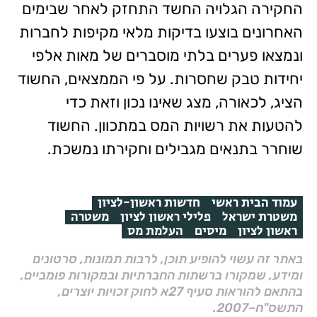
החקירה הגלויה החשד התחזק לאחר שבימים
האחרונים בוצעו בדיקות מלאי מקיפות לחברות
ונמצאו פערים בלתי מוסברים של מאות אלפי
יחידות טבק שחסרות. על פי הממצאים, החשוד
הציג, לכאורה, מצג שאינו נכון וזאת כדי
להטעות את רשויות המס במתכוון. החשוד
שוחרר בתנאים מגבילים וחקירתו נמשכת.
עמוד הבית ראשי
חדשות ראשון-לציון
משטרת ישראל
פלילי ראשון לציון
משטרה
ראשון לציון
מיסים
העלמת מס
באתר זה עשוי להופיע תוכן, לרבות תמונות, סרטונים
ומידע, שמקורו ברשתות החברתיות ובמקורות פומביים,
בהתאם להוראות סעיף 27א לחוק זכויות יוצרים,
התשס"ח–2007.