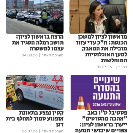
מראשון לציון למשכן
הרצח בראשון לציון:
הכנסת: ח"כ עדי עזוז
תושב רמלה הסגיר את
מובילה את המאבק
עצמו למשטרה
למען האוכלוסיות
מערכת האתר
04.08.26
המוחלשות
בתי לוין
09.07.26
פסטיבל ט״ו באב
קטין נפצע בתאונת
"אהבה מהסרטים"
אופנוע סמוך למחלף בית
ייערך בראשון לציון:
דגן
צפויים שיבושי תנועה
מערכת האתר
26.07.26