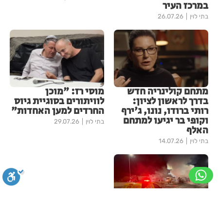
במרכז העיר
בתי לוין
26.07.26
מתחם קולינריה חדש
מוסי רז: "מוכן
בדרך לראשון לציון:
לוויתורים בסוגיית גיוס
רותי ברודו, נונו, ג'ירף
החרדים למען האחדות"
וקופי בר יגיעו למתחם
בתי לוין
29.07.26
האלף
בתי לוין
14.07.26
נהג משאית נהרג
סגירה
ביטול הבהובים
מונוכרום
ספיה