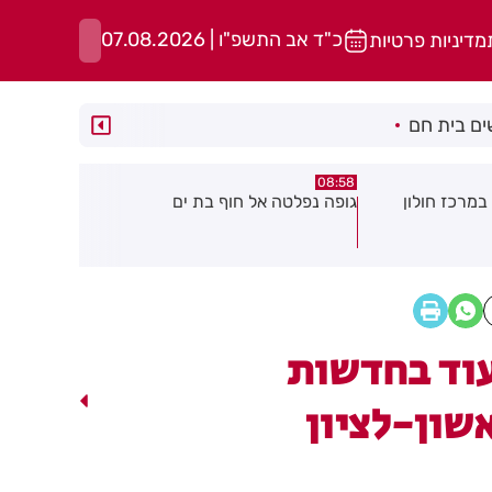
כ"ד אב התשפ"ו | 07.08.2026
מדיניות פרטיות
ם בית חם
05:43
08:29
ת ים
חשד להצתה בשלושה מוקדים ברמת
הסוף לקורקי
גן: שבעה דיירים נפגעו קל משאיפת
עשן
וד בחדשות
שון-לציון