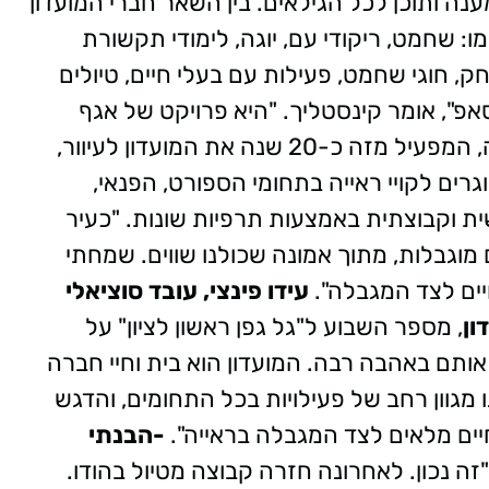
ענה ותוכן לכל הגילאים. בין השאר חברי המועדון
מו: שחמט, ריקודי עם, יוגה, לימודי תקשורת
ק, חוגי שחמט, פעילות עם בעלי חיים, טיולים
אפ", אומר קינסטליך. "היא פרויקט של אגף
שיקום נכויות במינהל לשילוב חברתי בעירייה, המפעיל מזה כ-20 שנה את המועדון לעיוור,
וגרים לקויי ראייה בתחומי הספורט, הפנאי,
ית וקבוצתית באמצעות תרפיות שונות. "כעיר
וגבלות, מתוך אמונה שכולנו שווים. שמחתי
ים לצד המגבלה".
עידו פינצי, עובד סוציאלי
ון
, מספר השבוע ל"גל גפן ראשון לציון" על
ותם באהבה רבה. המועדון הוא בית וחיי חברה
נו מגוון רחב של פעילויות בכל התחומים, והדגש
יים מלאים לצד המגבלה בראייה".
-הבנתי
זה נכון. לאחרונה חזרה קבוצה מטיול בהודו.