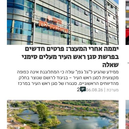
יממה אחרי המעצר: פרטים חדשים
בפרשת סגן ראש העיר מעלים סימני
שאלה
ממידע שהגיע ל"גל גפן" עולה כי המתלוננת אינה כפופה
מקצועית לסגן ראש העיר – בניגוד לרושם שנוצר בחלק
מהדיווחים הראשוניים. סנגורו של סגן ראש העיר במרכז
החשוד "הוא נעצר לראשונה בחייו, איש רב פעלים."
2
מערכת
06.08.26