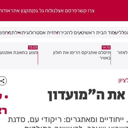
צרו קשר
פרסם אצלנו
לוח גל גפן
תקנון אתר
אודות
כללי
עמוד הבית ראשי
טעים להכיר
תחזית אסטרולוגית
אילת
מחפשי
08:58
13:05
פצוע בתאונת אופנוע במרכז חולון
גופה נפלטה אל חוף ב
יון
 את ה"מועדון
ע
רא
ייחודיים ומאתגרים: ריקודי עם, סדנת