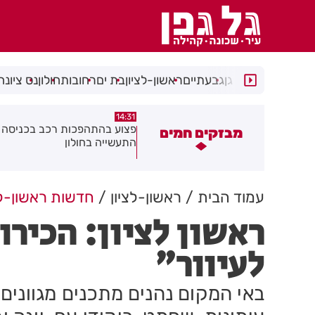
רמת גן
גבעתיים
ראשון-לציון
בת ים
רחובות
חולון
נס ציונה
14:15
14:31
צוע בהתהפכות רכב בכניסה לאזור
תיסלם ואתניקס הרימו את חולון
מבזקים חמים
תעשייה בחולון
באוויר
עמוד הבית
ראשון-לציון
חדשות ראשון-לצ
ראשון לציון: הכירו
לעיוור"
באי המקום נהנים מתכנים מגוונים, 