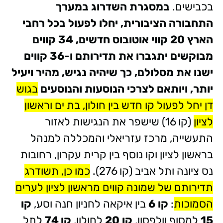
בכבישים.
במסגרת השדרוג במערך
התחבורה הציבורית, יחלו לפעול בכל רחבי
הארץ 20 קווי אוטובוס חדשים, 34 קווים
מבוקשים יתגברו את תדירותם ו-36 קווים
ישנו את מסלולם, כך שיהיה נגיש, מהיר ויעיל
יותר, ויותאם לצרכי הנוסעות והנוסעים
בגוש
דן יחל לפעול קו חדש בין חולון, בת ים וראשון
לציון
(קו 16) שישפר את הנגישות לאזור
התעשייה, מרכז עזריאלי והמכללה למנהל
בראשון לציון וקו נוסף בין קרית עקרון, רחובות
נס ציונה ותל אביב (קו 276).
כמו כן, תשודרג
תדירותם של שמונה קווים מראשון לציון לערים
הסמוכות
:
קו 6
בין איקאה לחניון חנה וסע,
קו
15
למסוף וולפסון,
קו 20
לחולון,
קו 74
לתל