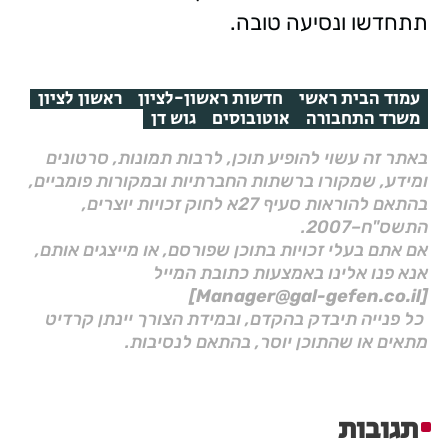
תתחדשו ונסיעה טובה.
עמוד הבית ראשי
חדשות ראשון-לציון
ראשון לציון
משרד התחבורה
אוטובוסים
גוש דן
באתר זה עשוי להופיע תוכן, לרבות תמונות, סרטונים
ומידע, שמקורו ברשתות החברתיות ובמקורות פומביים,
בהתאם להוראות סעיף 27א לחוק זכויות יוצרים,
התשס"ח–2007.
אם אתם בעלי זכויות בתוכן שפורסם, או מייצגים אותם,
אנא פנו אלינו באמצעות כתובת המייל
[Manager@gal-gefen.co.il]
כל פנייה תיבדק בהקדם, ובמידת הצורך יינתן קרדיט
מתאים או שהתוכן יוסר, בהתאם לנסיבות.
תגובות