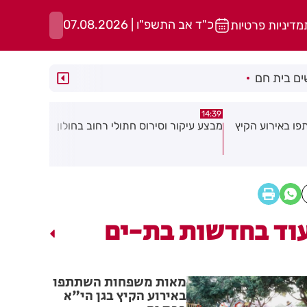
כ"ד אב התשפ"ו | 07.08.2026
מדיניות פרטיות
ם בית חם
12:45
13:02
ולי רחוב בחולון
יממה אחרי המעצר: פרטים חדשים
"קאמפ בהדר
בפרשת סגן ראש העיר מעלים סימני
סוגרים את 
שאלה
המשפחה!
וד בחדשות בת-ים
מאות משפחות השתתפו
באירוע הקיץ בגן הי"א