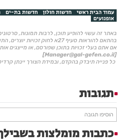
עמוד הבית ראשי
חדשות חולון
חדשות בת-ים
ח
אופנועים
באתר זה עשוי להופיע תוכן, לרבות תמונות, סרטוני
בהתאם להוראות סעיף 27א לחוק זכויות יוצרים, התשס"ח–2007.
אם אתם בעלי זכויות בתוכן שפורסם, או מייצגים אות
[Manager@gal-gefen.co.il]
כל פנייה תיבדק בהקדם, ובמידת הצורך יינתן קרדיט
תגובות
הוסיפו תגובה
כתבות מומלצות בשבילך