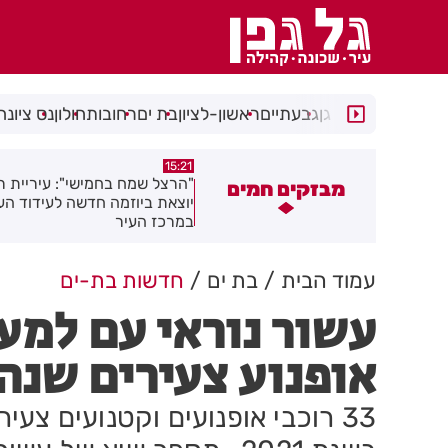
רמת גן
גבעתיים
ראשון-לציון
בת ים
רחובות
חולון
נס ציונה
15:13
15:21
הרצל שמח בחמישי": עיריית רחובות
נפגעת בעבודה בראשון לציון? 
מבזקים חמים
וצאת ביוזמה חדשה לעידוד העסקים
שחשוב לדעת כדי לממש את הזכ
מרכז העיר
שלך
עמוד הבית
בת ים
חדשות בת-ים
אופנוע צעירים שנה