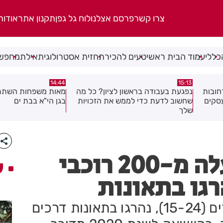
צרו קשר
פרסם אצלנו
לוח גל גפן
תקנון אתר
אודות
כללי
עמוד הבית ראשי
טעים להכיר
תחזית אסטרולוגית
אילת
מחפשי
14:39
14:44
כל מה
מאות משפחות השתתפו באירוע הקיץ
מבצע עיקור וסירוס חת
ויות
בגן הי"א בבת ים
עשור נוראי עם למעלה מ-200 רוכבי
ע
רגו בתאונות
33 רוכבי אופנועים וקטנועים צעירים (15-24), נהרגו בתאונות דרכים