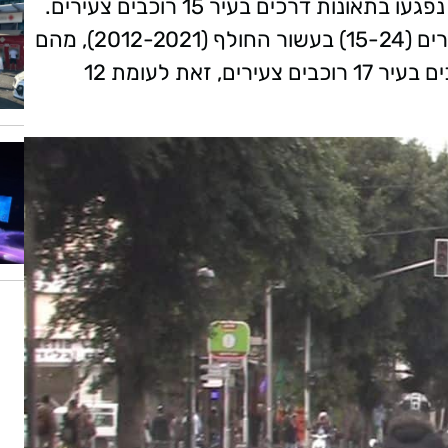
נפגעו 195 רוכבי אופנוע וקטנוע צעירים (15-24) בעשור החולף (2012-2021), מהם
אחד נהרג. בשנת 2021 נפגעו בתאונות דרכים בעיר 17 רוכבים צעירים, זאת לעומת 12