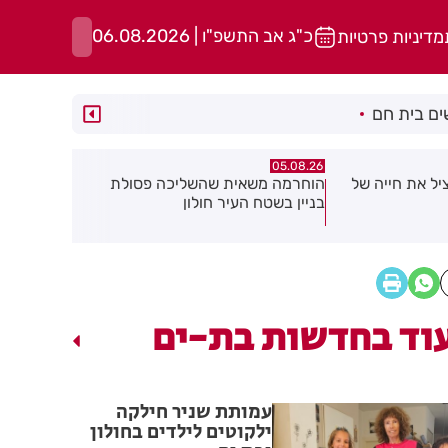
כ"ג אב התשפ"ו | 06.08.2026
מדיניות פרטיות
ם בית חם
05.08.26
05.08.26
ליכה פסולת
תושב בת ים נעצר עם 2 רימוני רסס
יום שני ברצ
ן
ברכבו
חוקיים אות
של תושבת
וד בחדשות בת-ים
עמותת שניר חילקה
ילקוטים לילדים בחולון