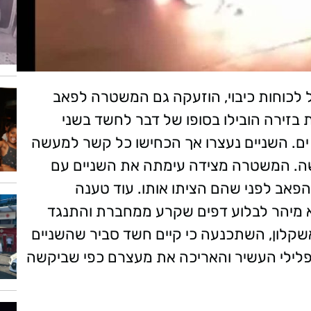
כוחות כיבוי, הוזעקה גם המשטרה לפאב
זירה הובילו בסופו של דבר לחשד בשני
שטרה- בן 24 מחולון ובן 19 מבת ים. השניים נעצרו אך הכחישו כל קשר למעשה
עשה. המשטרה מצידה עימתה את השניים עם
פאב לפני שהם הציתו אותו. עוד טענה
 מיהר לבלוע דפים שקרע ממחברת והתנגד
קלון, השתכנעה כי קיים חשד סביר שהשניים
פלילי העשיר והאריכה את מעצרם כפי שביקשה