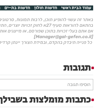
עמוד הבית ראשי
חדשות חולון
חדשות בת-ים
ח
באתר זה עשוי להופיע תוכן, לרבות תמונות, סרטוני
בהתאם להוראות סעיף 27א לחוק זכויות יוצרים, התשס"ח–2007.
אם אתם בעלי זכויות בתוכן שפורסם, או מייצגים אות
[Manager@gal-gefen.co.il]
כל פנייה תיבדק בהקדם, ובמידת הצורך יינתן קרדיט
תגובות
הוסיפו תגובה
כתבות מומלצות בשבילך