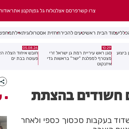
צרו קשר
פרסם אצלנו
לוח גל גפן
תקנון אתר
אודות
כללי
עמוד הבית ראשי
טעים להכיר
תחזית אסטרולוגית
אילת
מחפשי
05.08.26
05.08.26
זרי
חובש איחוד הצלה הציל את חייה של
הוחרמה משאית שהש
גדי
פעוטה בבת ים
בניין בשטח העיר חולו
ם חשודים בהצתת
ע
שדוד בעקבות סכסוך כספי ולאחר