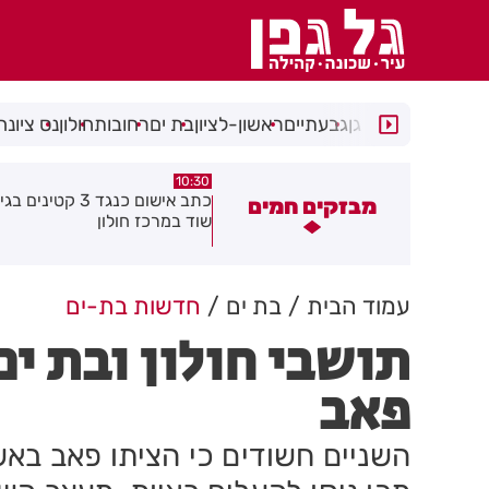
רמת גן
גבעתיים
ראשון-לציון
בת ים
רחובות
חולון
נס ציונה
10:29
10:30
כתב אישום כנגד 3 קטינים בגין ביצוע
סגן ראש עיריית רמת גן ישראל 
מבזקים חמים
וד במרכז חולון
מצטרף למפלגת "ישר" בראשות 
איזנקוט
עמוד הבית
בת ים
חדשות בת-ים
תושבי חולון ובת י
פאב
השניים חשודים כי הציתו פאב בא