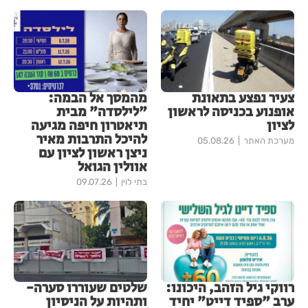
צעיר נפצע בתאונת
מהמסך אל הבמה:
אופנוע בכניסה לראשון
"לילסדה" מבית
לציון
תיאטרון חיפה מגיעה
להיכל התרבות מאיר
מערכת האתר
05.08.26
ניצן ראשון לציון עם
אוולין הגואל
בתי לוין
09.07.26
רווקי גיל הזהב, היכונו:
שלטים שעוררו סערה-
ערב "ספיד דייט" יחיד
ותהיות על הניסיון