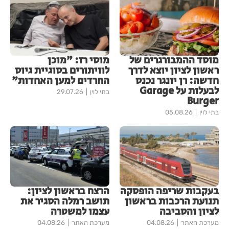
מוסד ההמבורגרים של
מוסי רז: "מוכן
ראשון לציון יוצא לדרך
לוויתורים בסוגיית גיוס
חדשה: רן יונגר נכנס
החרדים למען האחדות"
לבעלות על Garage
בתי לוין
29.07.26
Burger
בתי לוין
05.08.26
בעקבות שריפה הופסקה
הרצח בראשון לציון:
תנועת הרכבות בראשון
תושב רמלה הסגיר את
לציון והסביבה
עצמו למשטרה
מערכת האתר
04.08.26
מערכת האתר
04.08.26