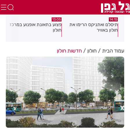
:58
13:05
14:15
תיסלם ואתניקס הרימו את
פצוע בתאונת אופנוע במרכז
גופ
חולון באוויר
חולון
עמוד הבית
חולון
חדשות חולון