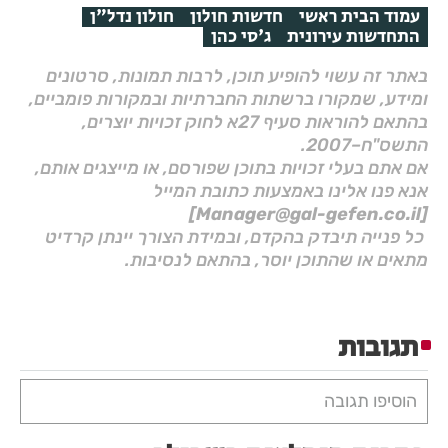
עמוד הבית ראשי
חדשות חולון
חולון נדל"ן
התחדשות עירונית
ג'סי כהן
באתר זה עשוי להופיע תוכן, לרבות תמונות, סרטונים
ומידע, שמקורו ברשתות החברתיות ובמקורות פומביים,
בהתאם להוראות סעיף 27א לחוק זכויות יוצרים,
התשס"ח–2007.
אם אתם בעלי זכויות בתוכן שפורסם, או מייצגים אותם,
אנא פנו אלינו באמצעות כתובת המייל
[Manager@gal-gefen.co.il]
כל פנייה תיבדק בהקדם, ובמידת הצורך יינתן קרדיט
מתאים או שהתוכן יוסר, בהתאם לנסיבות.
תגובות
הוסיפו תגובה