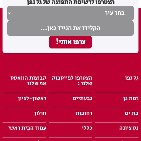
הצטרפו לרשימת התפוצה של גל גפן
גל גפן
הצטרפו לפייסבוק
קבוצות הוואטס
שלנו :
אפ שלנו
רמת גן
גבעתיים
ראשון-לציון
בת ים
רחובות
חולון
נס ציונה
כללי
עמוד הבית ראשי