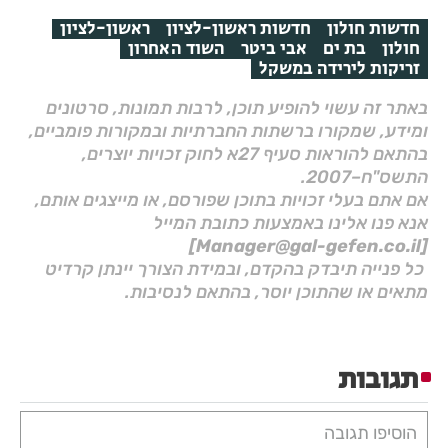
חדשות חולון
חדשות ראשון-לציון
ראשון-לציון
חולון
בת ים
אבי ביטר
השוד האחרון
זריקות לירידה במשקל
באתר זה עשוי להופיע תוכן, לרבות תמונות, סרטונים
ומידע, שמקורו ברשתות החברתיות ובמקורות פומביים,
בהתאם להוראות סעיף 27א לחוק זכויות יוצרים,
התשס"ח–2007.
אם אתם בעלי זכויות בתוכן שפורסם, או מייצגים אותם,
אנא פנו אלינו באמצעות כתובת המייל
[Manager@gal-gefen.co.il]
כל פנייה תיבדק בהקדם, ובמידת הצורך יינתן קרדיט
מתאים או שהתוכן יוסר, בהתאם לנסיבות.
תגובות
הוסיפו תגובה