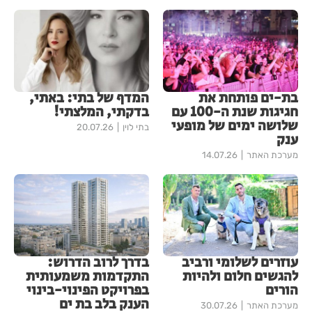
בת-ים פותחת את
המדף של בתי: באתי,
חגיגות שנת ה-100 עם
בדקתי, המלצתי!
שלושה ימים של מופעי
בתי לוין
20.07.26
ענק
מערכת האתר
14.07.26
עוזרים לשלומי ורביב
בדרך לרוב הדרוש:
להגשים חלום ולהיות
התקדמות משמעותית
הורים
בפרויקט הפינוי-בינוי
הענק בלב בת ים
מערכת האתר
30.07.26