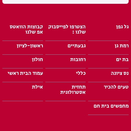
גל גפן
הצטרפו לפייסבוק
קבוצות הוואטס
שלנו :
אפ שלנו
רמת גן
גבעתיים
ראשון-לציון
בת ים
רחובות
חולון
נס ציונה
כללי
עמוד הבית ראשי
טעים להכיר
תחזית
אילת
אסטרולוגית
מחפשים בית חם