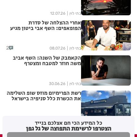
בתי לוין
12.07.26
אחרי ההצלחה של סדרת
הפופאפים: השף אבי ביטון מגיע
ל"עזריאלי פודיז" עם חגיגה
ים־תיכונית חדשה
2
בתי לוין
08.07.26
הקאמבק של השנה: השף אביב
משה חוזר למטבח ומצטרף
למסעדת "בלה מיה" בתל אביב
בתי לוין
30.06.26
רשת הפרימיום מוזס שופ השלימה
את הכשרת כלל סניפיה בישראל
בתי לוין
29.06.26
כל המידע הכי חם אצלכם בנייד
הצטרפו לרשימת התפוצה של גל גפן