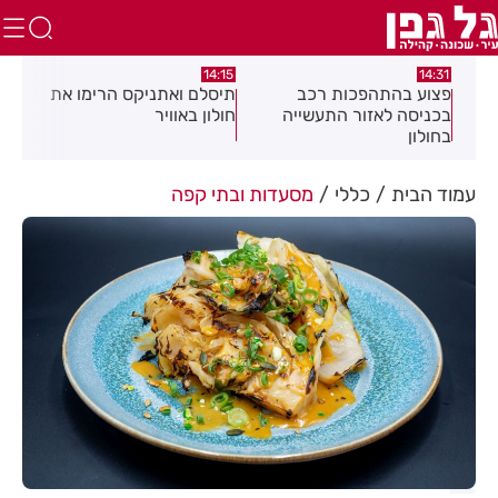
:05
14:15
14:31
מה
פצוע בהתהפכות רכב
תיסלם ואתניקס הרימו את
פצו
בכניסה לאזור התעשייה
חולון באוויר
חול
בחולון
עמוד הבית
כללי
מסעדות ובתי קפה