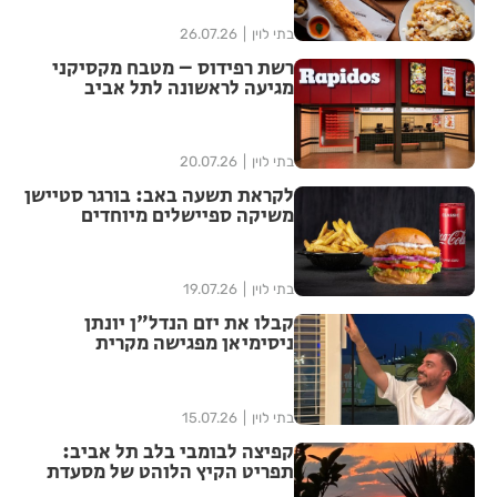
בתי לוין
26.07.26
רשת רפידוס – מטבח מקסיקני
מגיעה לראשונה לתל אביב
בתי לוין
20.07.26
לקראת תשעה באב: בורגר סטיישן
משיקה ספיישלים מיוחדים
לתשעת הימים תפריט דגים מיוחד
בתי לוין
19.07.26
קבלו את יזם הנדל"ן יונתן
ניסימיאן מפגישה מקרית
בתאילנד נולדה פנינת הבילוי
החדשה של אשדוד קפה ללוש על
טיילת אשדוד
בתי לוין
15.07.26
קפיצה לבומבי בלב תל אביב:
תפריט הקיץ הלוהט של מסעדת
טנדורי מול הים