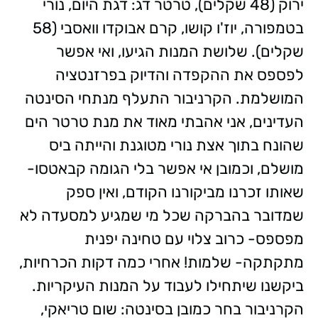
ירוק (48 שקלים), טרטר דג: דגת היום, נורי
בטמפורה, יוז'ו קושו, קרם אבוקדו וואסבי (58
שקלים). שלושת המנות הגיעו, ואי אפשר
לפספס את ההקפדה והדיוק בפרזנטציה
המושלמת. הקרניבור התעלף מנתחי הסינטה
העדינים, אני אהבתי מאוד את מנת טרטר הים
שהונח בתוך אצת נורי מטוגנת והייתה ביס
מושלם, וכמובן אי אפשר בלי הגומה קבאטסו-
שאותו זכרנו מביקורנו הקודם, ואין ספק
שמדובר בהברקה שכל מי שמגיע למסעדה לא
מפספס- כרוב צלוי עם טחינה יפנית
מתקתקה- שלמות! אחרי כמה דקות הכרחיות,
ביקשנו שיתחילו לעבוד על המנות העיקריות.
הקרניבור בחר כמובן בסינטה: שום טריאקי,