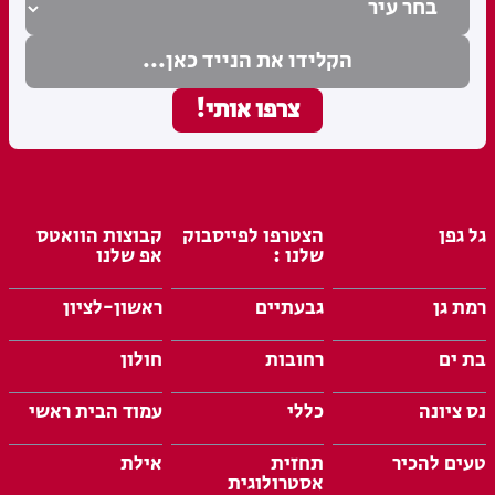
גל גפן
הצטרפו לפייסבוק
קבוצות הוואטס
שלנו :
אפ שלנו
רמת גן
גבעתיים
ראשון-לציון
בת ים
רחובות
חולון
נס ציונה
כללי
עמוד הבית ראשי
טעים להכיר
תחזית
אילת
אסטרולוגית