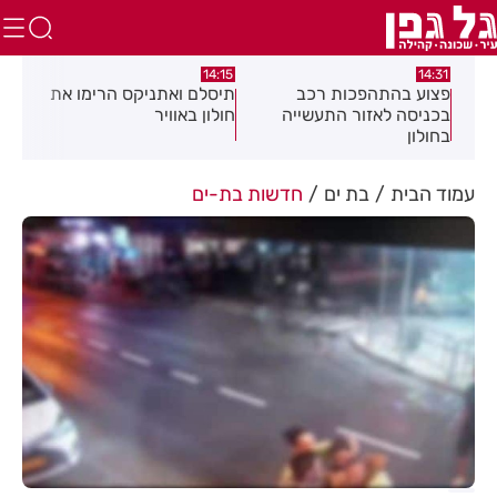
:05
14:15
14:31
מה
פצוע בהתהפכות רכב
תיסלם ואתניקס הרימו את
פצו
בכניסה לאזור התעשייה
חולון באוויר
חול
בחולון
עמוד הבית
בת ים
חדשות בת-ים