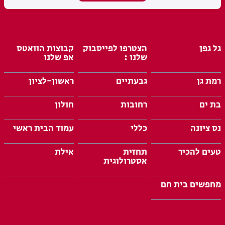
גל גפן
הצטרפו לפייסבוק
קבוצות הוואטס
שלנו :
אפ שלנו
רמת גן
גבעתיים
ראשון-לציון
בת ים
רחובות
חולון
נס ציונה
כללי
עמוד הבית ראשי
טעים להכיר
תחזית
אילת
אסטרולוגית
מחפשים בית חם