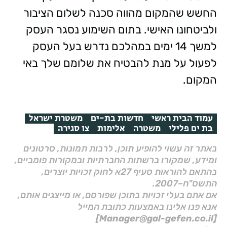
החשש שהמקום מהווה סכנה לשלום הציבור
ולביטחונו האישי. בתום השימוע נסגר העסק
למשך 14 ימים במהלכם נדרש בעל העסק
לפעול על מנת להבטיח את שלומם שלך באי
המקום.
עמוד הבית ראשי
חדשות בת-ים
משטרת ישראל
בת ים פלילי
משטרה
אלימות
צו סגירה
באתר זה עשוי להופיע תוכן, לרבות תמונות, סרטונים
ומידע, שמקורו ברשתות החברתיות ובמקורות פומביים,
בהתאם להוראות סעיף 27א לחוק זכויות יוצרים,
התשס"ח–2007.
אם אתם בעלי זכויות בתוכן שפורסם, או מייצגים אותם,
אנא פנו אלינו באמצעות כתובת המייל
[Manager@gal-gefen.co.il]