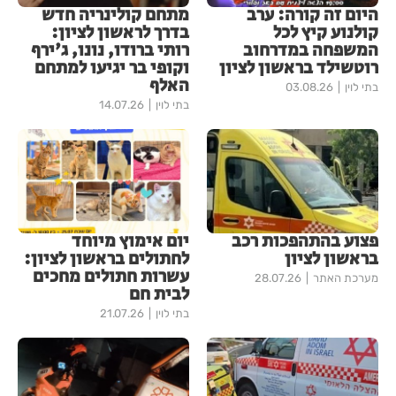
היום זה קורה: ערב
מתחם קולינריה חדש
קולנוע קיץ לכל
בדרך לראשון לציון:
המשפחה במדרחוב
רותי ברודו, נונו, ג'ירף
רוטשילד בראשון לציון
וקופי בר יגיעו למתחם
האלף
בתי לוין
03.08.26
בתי לוין
14.07.26
פצוע בהתהפכות רכב
יום אימוץ מיוחד
בראשון לציון
לחתולים בראשון לציון:
עשרות חתולים מחכים
מערכת האתר
28.07.26
לבית חם
בתי לוין
21.07.26