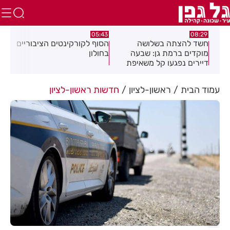
:32
05:43
08:29
ים
חשד להצתה בשלושה
הסוף לקורקינטים הציבוריים
בשו
מוקדים ברמת גן: שבעה
בחולון
העס
דיירים נפגעו קל משאיפת
עשן
עמוד הבית
ראשון-לציון
חדשות ראשון-לציון