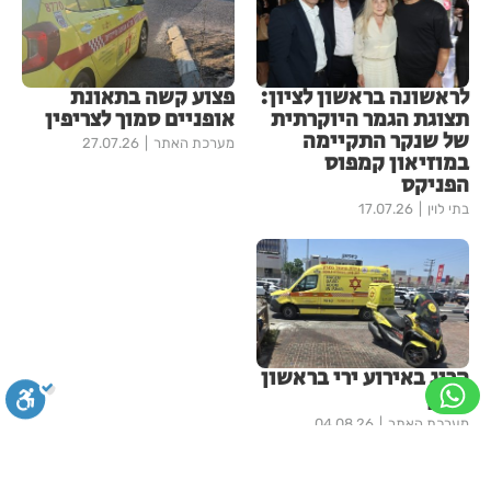
לראשונה בראשון לציון:
פצוע קשה בתאונת
תצוגת הגמר היוקרתית
אופניים סמוך לצריפין
של שנקר התקיימה
מערכת האתר
27.07.26
במוזיאון קמפוס
הפניקס
בתי לוין
17.07.26
הרוג באירוע ירי בראשון
לציון
מערכת האתר
04.08.26
עוד בחדשות ראשון-לציון
סגירה
ביטול הבהובים
מונוכרום
ספיה