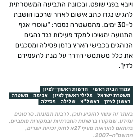
ויובא בפני שופט. ובכוונת התביעה המשטרתית
להגיש נגדו כתב אישום לאחר שרכבו הושבת
ל-30 ימים. מהמשטרה נמסר: "שוטרי אגף
התנועה ימשיכו למקד פעילות נגד נהגים
הנוהגים בכבישי הארץ בזמן פסילה ומסכנים
את כלל משתמשי הדרך על מנת להעמידם
לדין".
עמוד הבית ראשי
חדשות ראשון-לציון
משטרת ישראל
פלילי ראשון לציון
אכיפה
משטרה
ראשון לציון
ראשל"צ
שלילה
פסילה
באתר זה עשוי להופיע תוכן, לרבות תמונות, סרטונים
ומידע, שמקורו ברשתות החברתיות ובמקורות פומביים,
בהתאם להוראות סעיף 27א לחוק זכויות יוצרים,
התשס"ח–2007.