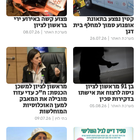
קטין נפצע בתאונת
פצוע קשה באירוע ירי
אופנוע סמוך למחלף בית
בראשון לציון
דגן
מערכת האתר
08.07.26
מערכת האתר
26.07.26
בן 91 מראשון לציון
מראשון לציון למשכן
ניסה לרצוח את אישתו
הכנסת: ח"כ עדי עזוז
בדקירות סכין
מובילה את המאבק
למען האוכלוסיות
מערכת האתר
05.08.26
המוחלשות
בתי לוין
09.07.26