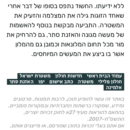
ללא ידיעתו. החשוד נתפס בסופו של דבר אחרי
שאחד הזוגות גילה את המצלמה והזעיק את
המשטרה. התביעה מבקשת בנוסף להאשמות
של מעשה מגונה והאזנת סתר, גם להרחיק את
מור מכל תחום המלונאות וכמובן גם מהמלון
אשר בו ביצע את המעשים המיוחסים.
עמוד הבית ראשי
חדשות חולון
משטרת ישראל
חולון פלילי
משטרה
כתב אישום
יפו
האזנת סתר
אלמינה
באתר זה עשוי להופיע תוכן, לרבות תמונות, סרטונים
ומידע, שמקורו ברשתות החברתיות ובמקורות פומביים,
בהתאם להוראות סעיף 27א לחוק זכויות יוצרים,
התשס"ח–2007.
אם אתם בעלי זכויות בתוכן שפורסם, או מייצגים אותם,