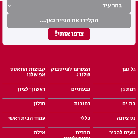
גל גפן
הצטרפו לפייסבוק
קבוצות הוואטס
שלנו :
אפ שלנו
רמת גן
גבעתיים
ראשון-לציון
בת ים
רחובות
חולון
נס ציונה
כללי
עמוד הבית ראשי
טעים להכיר
תחזית
אילת