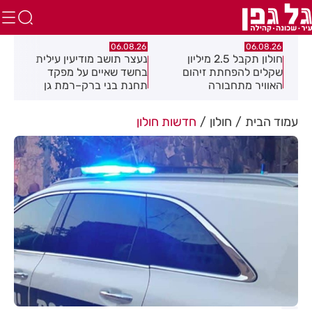
.26
06.08.26
06.08.26
חולון תקבל 2.5 מיליון
נעצר תושב מודיעין עילית
מקה
ת
שקלים להפחתת זיהום
בחשד שאיים על מפקד
לציו
האוויר מתחבורה
תחנת בני ברק–רמת גן
בקבוצת ווטסאפ
עמוד הבית
חולון
חדשות חולון