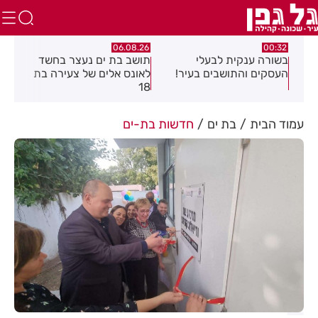
.26
06.08.26
06.08.26
תושב בת ים נעצר בחשד
חולון תקבל 2.5 מיליון
נעצ
לאונס אלים של צעירה בת
שקלים להפחתת זיהום
בחש
18
האוויר מתחבורה
תחנ
בקב
עמוד הבית
בת ים
חדשות בת-ים