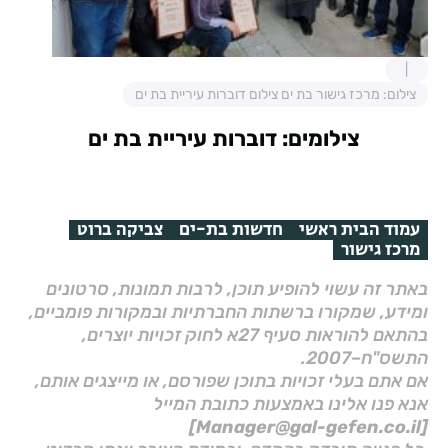
צילום: מרכז גישור בת ים צילום דוברות עיריית בת ים
צילומים: דוברות עיריית בת ים
עמוד הבית ראשי
חדשות בת-ים
צביקה ברוט
מרכז גישור
באתר זה עשוי להופיע תוכן, לרבות תמונות, סרטונים
ומידע, שמקורו ברשתות החברתיות ובמקורות פומביים,
בהתאם להוראות סעיף 27א לחוק זכויות יוצרים,
התשס"ח–2007.
אם אתם בעלי זכויות בתוכן שפורסם, או מייצגים אותם,
אנא פנו אלינו באמצעות כתובת המייל
[Manager@gal-gefen.co.il]