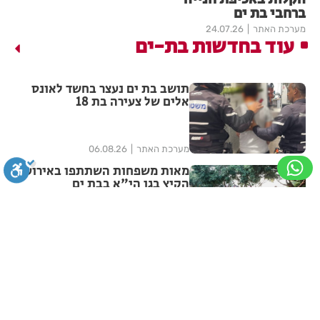
ברחבי בת ים
מערכת האתר
24.07.26
עוד בחדשות בת-ים
תושב בת ים נעצר בחשד לאונס
אלים של צעירה בת 18
מערכת האתר
06.08.26
מאות משפחות השתתפו באירוע
הקיץ בגן הי"א בבת ים
סגירה
ביטול הבהובים
מונוכרום
ספיה
מערכת האתר
06.08.26
עמותת שניר חילקה ילקוטים
לילדים בחולון ובת ים
ניגודיות גבוהה
שחור צהוב
היפוך צבעים
הדגשת כותרות
מערכת האתר
06.08.26