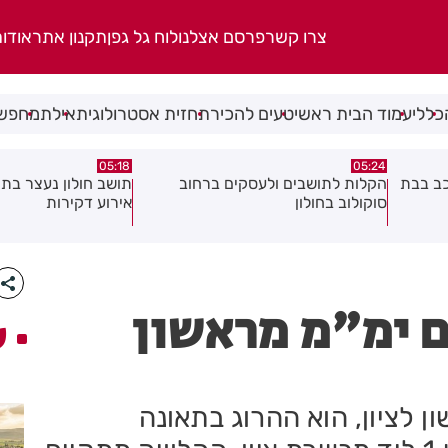
צרו קשר
פרסם אצלנו
לוח גל גפן
תקנון אתר
אודו
כללי
עמוד הבית ראשי
טעים להכיר
תחזית אסטרולוגית
אילת
מחפשי
08.08.26
05:18
ב
תושב חולון נעצר בתום מרדף בעקבות
תושב חולון נעצר בחש
אירוע דקירות
וגרימת נזק במספר ע
חם ימ"מ מראשון
ע
ן לציון, הוא ההרוג בתאונה