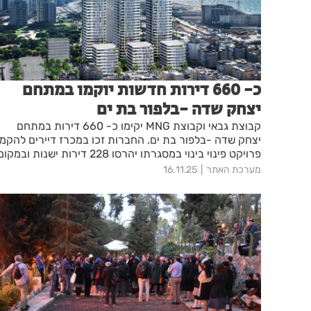
כ- 660 דירות חדשות יוקמו במתחם
יצחק שדה -בלפור בת ים
קבוצת גבאי וקבוצת MNG יקימו כ- 660 דירות במתחם
יצחק שדה -בלפור בת ים. החברות זכו במכרז דיירים להקמ
פרויקט פינוי בינוי במסגרתו יהרסו 228 דירות ישנות ובמק
יקימו מתחם מגורים שיכלול שטחי ציבור ומסחר בסמוך לים
מערכת האתר
16.11.25