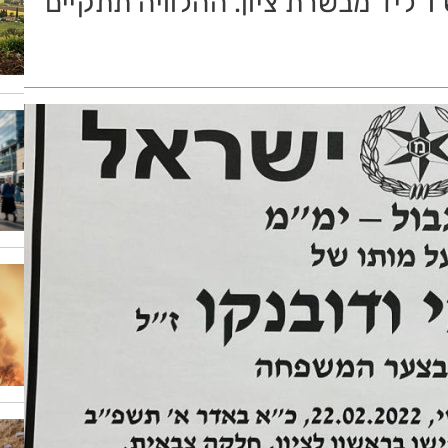
שהתרחשה הבוקר (שלישי) בכביש 1 ליד מבשרת ציון. ההלוויה תתקיים