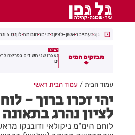
רמת גן
גבעתיים
ראשון-לציון
בת ים
רחובות
חולון
נס ציונה
05:24
07:49
עצרו שני חשודים בפריצה לרכב בבת
הקלות לתושבים ולעסקים ברחו
מבזקים חמים
ם
סוקולוב בחולון
עמוד הבית
עמוד הבית ראשי
יהי זכרו ברוך - לו
לציון נהרג בתאונה
לוחם הימ"מ ניקולאי ודובנקו מראשו