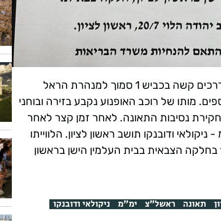
הבוקר (שלישי) התקבל דיווח אודות תאונת דרכים קשה בכביש 1 סמוך למנהרת הראל
פים. מותו של רוכב האופנוע נקבע בזירה ובוחני
קירת נסיבות התאונה. לאחר זמן קצר לאחר
יקולאי ודובנקו תושב ראשון לציון. הלווייתו
תתקיים הערב (22.02.2022) בשעה 17:30 בחלקה הצבאית בבית העלמין הישן בראשון
ן
תאונה
ראשל"צ
ימ"מ
ניקולאי ודובנקו