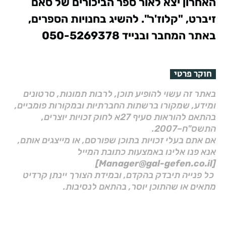
האחרון יצא לאור ספר הביכורים של סאם
זיברט, "קלוז'ר". להשיג בחנויות הספרים,
באתר המחבר ובנייד 050-5269378
חוקר פרטי
באתר זה עשוי להופיע תוכן, לרבות תמונות, סרטונים
ומידע, שמקורו ברשתות החברתיות ובמקורות פומביים,
בהתאם להוראות סעיף 27א לחוק זכויות יוצרים,
התשס"ח–2007.
אם אתם בעלי זכויות בתוכן שפורסם, או מייצגים אותם,
אנא פנו אלינו באמצעות כתובת המייל
[Manager@gal-gefen.co.il]
כל פנייה תיבדק בהקדם, ובמידת הצורך יינתן קרדיט
מתאים או שהתוכן יוסר, בהתאם לנסיבות.