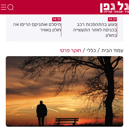
13:05
14:15
התהפכות רכב
תיסלם ואתניקס הרימו את
פצוע בתאונת או
 לאזור התעשייה
חולון באוויר
חולון
עמוד הבית
כללי
חוקר פרטי