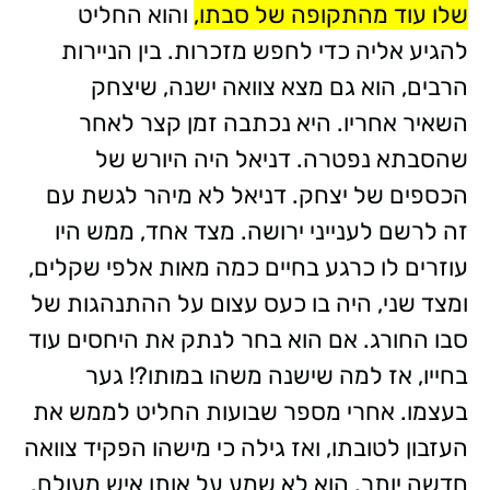
שלו עוד מהתקופה של סבתו,
והוא החליט
להגיע אליה כדי לחפש מזכרות. בין הניירות
הרבים, הוא גם מצא צוואה ישנה, שיצחק
השאיר אחריו. היא נכתבה זמן קצר לאחר
שהסבתא נפטרה. דניאל היה היורש של
הכספים של יצחק. דניאל לא מיהר לגשת עם
זה לרשם לענייני ירושה. מצד אחד, ממש היו
עוזרים לו כרגע בחיים כמה מאות אלפי שקלים,
ומצד שני, היה בו כעס עצום על ההתנהגות של
סבו החורג. אם הוא בחר לנתק את היחסים עוד
בחייו, אז למה שישנה משהו במותו?! גער
בעצמו. אחרי מספר שבועות החליט לממש את
העזבון לטובתו, ואז גילה כי מישהו הפקיד צוואה
חדשה יותר. הוא לא שמע על אותו איש מעולם.