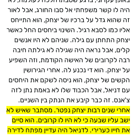
היה לו קשר משפחתי אל סבו החורג, אבל לאור
זה שהוא גדל על ברכיו של יצחק, הוא התייחס
אליו כמו לסבא רגיל. השינוי ביחסים החל כאשר
יצחק התחתן עם גילה. שניהם לא היו אנשים
קלים, אבל נראה היה שגילה לא גילתה חיבה
רבה לקרובים של האישה הקודמת, וזה השפיע
על יצחק. הוא די נכנע לה. אחרי הגירושין
הקשים של יצחק, הוא ניסה לשקם את היחסים
עם דניאל, אבל הכבוד שלו לא באמת נתן לזה
צ'אנס. זה כבר קיבע את הנתק בין השניים.
אחרי שנים רבות יצחק נפטר. מסתבר שאיש לא
ישב עליו שבעה כי לא היו לו קרובים. הוא סיים
את חייו כערירי. לדניאל היה עדיין מפתח לדירה