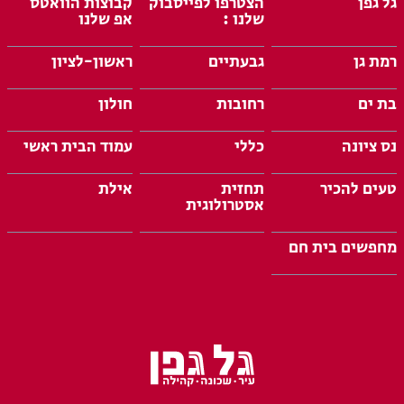
גל גפן
הצטרפו לפייסבוק
קבוצות הוואטס
שלנו :
אפ שלנו
רמת גן
גבעתיים
ראשון-לציון
בת ים
רחובות
חולון
נס ציונה
כללי
עמוד הבית ראשי
טעים להכיר
תחזית
אילת
אסטרולוגית
מחפשים בית חם