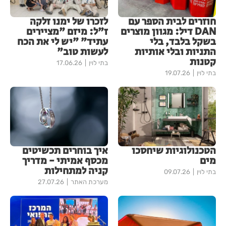
חוזרים לבית הספר עם
לזכרו של ימנו זלקה
DAN דיל: מגוון מוצרים
ז"ל: מיזם "מציירים
בשקל בלבד, בלי
עתיד" "יש לי את הכח
התניות ובלי אותיות
לעשות טוב"
קטנות
בתי לוין
17.06.26
בתי לוין
19.07.26
הטכנולוגיות שיחסכו
איך בוחרים תכשיטים
מים
מכסף אמיתי - מדריך
קניה למתחילות
בתי לוין
09.07.26
מערכת האתר
27.07.26