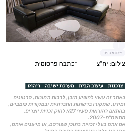
צילום: ספה
צילום: יח"צ *כתבה פרסומית
צרכנות
עיצוב הבית
מערכת ישיבה
ריהוט
באתר זה עשוי להופיע תוכן, לרבות תמונות, סרטונים
ומידע, שמקורו ברשתות החברתיות ובמקורות פומביים,
בהתאם להוראות סעיף 27א לחוק זכויות יוצרים,
התשס"ח–2007.
אם אתם בעלי זכויות בתוכן שפורסם, או מייצגים אותם,