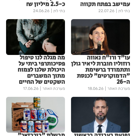
עמישב בפתח תקווה
כ-2.5 מיליון ₪
בתי לוין
22.07.26
בתי לוין
24.06.26
עו"ד ורו"ח נאווה
מה מגלה לנו טיפול
רוזוליו חוברת ליאיר גולן
פסיכותרפי ביתי על
ותתמודד ברשימת
היכולת שלנו לצמוח
"הדמוקרטים" לכנסת
מתוך המשברים
ה-26
השקטים של החיים
מערכת האתר
18.06.26
מערכת האתר
17.06.26
נפגעת בעבודה בראשון
מבשלת "בירבזאר"