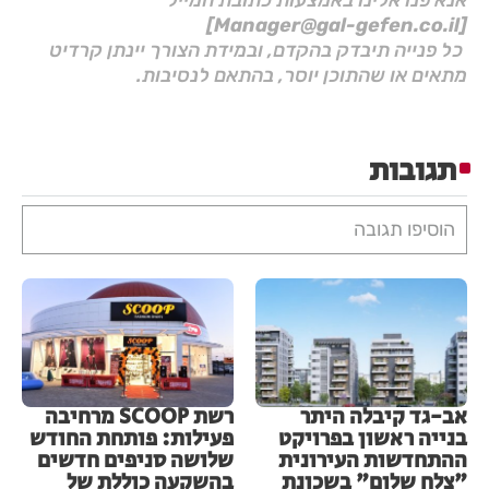
אנא פנו אלינו באמצעות כתובת המייל
[Manager@gal-gefen.co.il]
כל פנייה תיבדק בהקדם, ובמידת הצורך יינתן קרדיט
מתאים או שהתוכן יוסר, בהתאם לנסיבות.
תגובות
הוסיפו תגובה
אב-גד קיבלה היתר
רשת SCOOP מרחיבה
בנייה ראשון בפרויקט
פעילות: פותחת החודש
ההתחדשות העירונית
שלושה סניפים חדשים
"צלח שלום" בשכונת
בהשקעה כוללת של