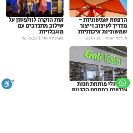
הדפסת שמשוניות -
אות הוקרה לוולפסון על
מדריך לעיצוב וייצור
שילוב מתנדבים עם
שמשוניות איכותיות
מוגבלויות
מערכת האתר
23.07.26
מערכת האתר
16.06.26
רשת גלי פותחת חנות
עודפים במתחם הקניות
המוביל בצפון הארץ
בתי לוין
02.08.26
עוד בכללי
סגירה
ביטול הבהובים
מונוכרום
ספיה
קניית עוקבים בטיקטוק – הדרך
ניגודיות גבוהה
שחור צהוב
היפוך צבעים
הדגשת כותרות
להגדיל את החשבון בצורה חכמה