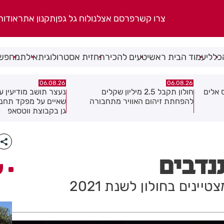
צרו קשר
פרסם אצלנו
לוח גל גפן
תקנון אתר
אודות
כללי
עמוד הבית ראשי
טעים להכיר
תחזית אסטרולוגית
אילת
מחפשי
06.08.26
06.08.26
נעצר תושב מודיעין עילית בחשד
מקהלה אחת לכולם בר
ה
שאיים על מפקד תחנת בני ברק–רמת
גן בקבוצת ווטסאפ
נדבים
ע
נים בחולון לשנת 2021