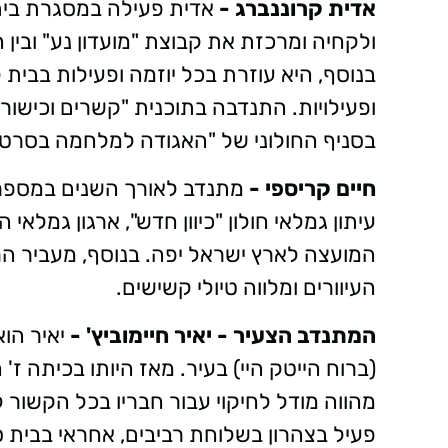
אדית קרוננברג -
אדית פעילה במסגרת בית 
ולקחיה ומרכזת את קבוצת "מועדון נע" ובין 
בנוסף, היא עוזרת בכל יוזמה ופעילות בבית
ופעילויות. התנדבה בתוכנית "קשרים וכישור
בסניף החולוני של "האגודה למלחמה בסרטן"
חיים קריספי -
מתנדב לאורך השנים במספר 
עיתון גמלאי חולון "כיוון חדש", ארגון גמלא
המועצה לארץ ישראל יפה. בנוסף, מעביר הרצ
העיוורים ומלווה טיולי קשישים.
המתנדב הצעיר - יאיר חיימוביץ' -
יאיר הו
(ברוח הייטק היי) בעיר. מאז היותו בכיתה ז
מהווה מודל לחיקוי עבור חבריו בכל הקשור 
פעיל בצהרון בשלוחת רביבים, אחראי בבית