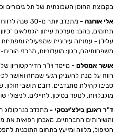
בקבוצת החוסן השכונתית של תל גיבורים וכן 
אלי אוחנה -
מתנדב יותר מ-30
תחומים, בהם: מערכת עיתון הגמלאים "כיוו
עליו"ן - עמותה עירונית שמפעילה ומפתחת מ
משפחותיהם, כגון: מועדוניות, מרכזי הורים-י
אושר אמסלם -
מייסד ויו"ר הדירקטוריון 
רווח על מנת להעניק רגעי שמחה ואושר לכל
סביבו קהילת מתנדבים, רובם תושבי חולון, 
מוגבלויות, לנוער בסיכון, לחיילים, לניצולי
ד"ר ראובן בילצ'ינסקי -
מתנדב כנרקולוג ה
והשירותים החברתיים, מאבחן רפואית את מטו
הטיפול, מלווה ומייעץ בתחום התוכנית להפ