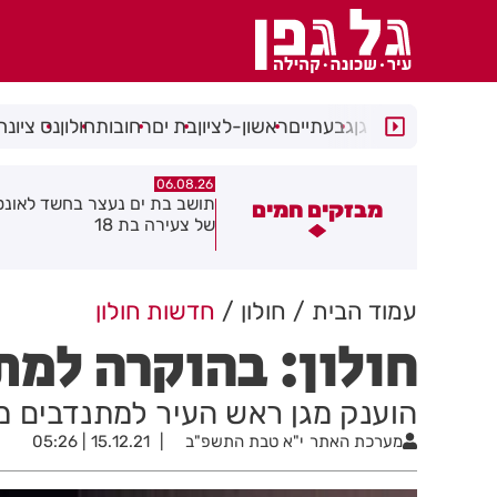
רמת גן
גבעתיים
ראשון-לציון
בת ים
רחובות
חולון
נס ציונה
06.08.26
06.08.26
ושב בת ים נעצר בחשד לאונס אלים
חולון תקבל 2.5 מיליון שקלים
מבזקים חמים
ל צעירה בת 18
להפחתת זיהום האוויר מתחבור
עמוד הבית
חולון
חדשות חולון
חולון: בהוקרה למת
הוענק מגן ראש העיר למתנדבים מצטיי
מערכת האתר
י"א טבת התשפ"ב
15.12.21 | 05:26