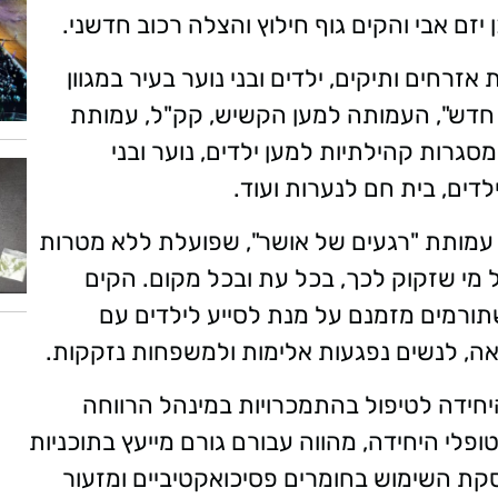
יזם אבי והקים גוף חילוץ והצלה רכוב חדשני.
 שנה לרווחת אזרחים ותיקים, ילדים ובני נוער בעיר במגוון
ן חדש", העמותה למען הקשיש, קק"ל, עמותת
סגרות קהילתיות למען ילדים, נוער ובני
לדים, בית חם לנערות ועוד.
של עמותת "רגעים של אושר", שפועלת ללא מטרות
 מי שזקוק לכך, בכל עת ובכל מקום. הקים
שתורמים מזמנם על מנת לסייע לילדים עם
 שואה, לנשים נפגעות אלימות ולמשפחות נזקקות.
יחידה לטיפול בהתמכרויות במינהל הרווחה
פלי היחידה, מהווה עבורם גורם מייעץ בתוכניות
סקת השימוש בחומרים פסיכואקטיביים ומזעור