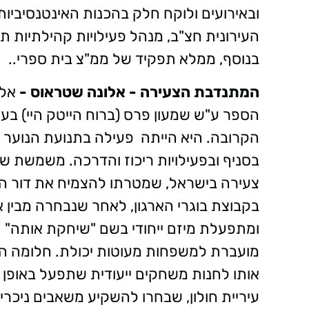
ובאירועים ולוקח חלק בהכנות האינטנסיביו
העירונית חצ"ב, מנהל פעילויות קהילתיות תוך 
בנוסף, ממלא תפקיד של ממ"צ בית ספרי..
המתנדבת הצעירה - אלונה שטראוס -
אלו
הספר ע"ש שמעון פרס (ברוח הייטק היי) בע
הקרובה. היא הייתה פעילה בתנועת הנוער "
בסניף ובפעילויות ריכוז והדרכה. משמשת ש
צעירה בישראל, שמטרתו להצמיח את דור הה
בקבוצת בוגרי הארגון, לאחר שנבחרה מבין א
ומתפעלת מיזם ייחודי בשם "שיחקת אותה" 
מועברת למשפחות מעוטות יכולת. חלומה הג
אותו לחנות משחקים ייעודית שתפעל באופן 
עיריית חולון, שבחרו להשקיע משאבים ניכר