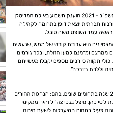
מגן ראש העיר למתנדבים מצטיינים לשנת תשפ"ב - 2021 הוענק השבוע באולם המדיטק
בות חברתית יוצאת דופן בתרומה לקהילה
 שבראשה עמד השופט משה סובל.
המצטיינים היא עבודת קודש של ממש, שנעשית
 ממרצם ומזמנם למען הזולת, ובכך גורמים
 כולי תקווה כי רבים נוספים יקבלו מעשייתם
תית וללכת בדרכם".
מתנדב כ-25 שנה בתחומים שונים, בהם: הנהגות ההורים
נת ג'סי כהן, טיפל בנכי צה" ל והיה ממקימי
רונות פעיל בתחום ההיערכות לשעת חירום