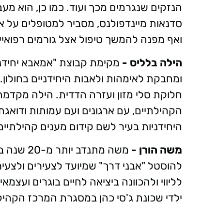
הנזקים שנגרמים מכך ועוד. כמו כן, הוא מעב
סדנאות מיינדפולנס, מסביר למטופלים על א
ואף מפנה להמשך טיפול אצל גורמים רפואיי
הילה בלליס -
מקימת קבוצת "אמאבא יחידני
ומחבקת לאימהות ולאבות היחידניים בחולון. 
חלוקת סלי מזון ועזרה הדדית. הילה מקדמת
הקהילתיים, עם ארגונים ועם עמותות ודוא
היחידניות בעיר לשם קידום מענים קהילתיים
משה הורן -
משה מתנדב
להוסטל "אבני דרך" שמיועד לצעירים ולצעי
לליווי ולהכוונה ביציאה לחיים בוגרים ועצמא
ילדי שכונת ג'סי כהן במסגרת המרכז הקהילת