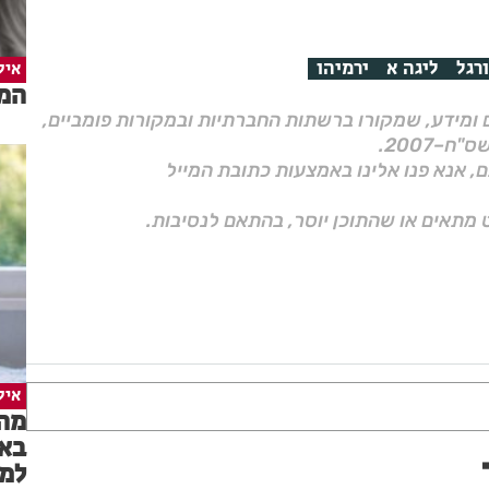
רגל
ליגה א
ירמיהו
איל
המד
ם ומידע, שמקורו ברשתות החברתיות ובמקורות פומביים,
ם, אנא פנו אלינו באמצעות כתובת המייל
 מתאים או שהתוכן יוסר, בהתאם לנסיבות.
איל
מה 
באמ
למש