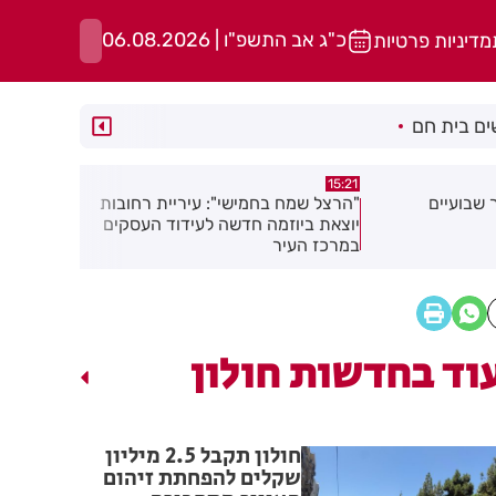
כ"ג אב התשפ"ו | 06.08.2026
מדיניות פרטיות
ם בית חם
15:13
15:21
 שבועיים
"הרצל שמח בחמישי": עיריית רחובות
נפגעת בעבו
יוצאת ביוזמה חדשה לעידוד העסקים
שחשוב לדעת
במרכז העיר
שלך
וד בחדשות חולון
חולון תקבל 2.5 מיליון
שקלים להפחתת זיהום