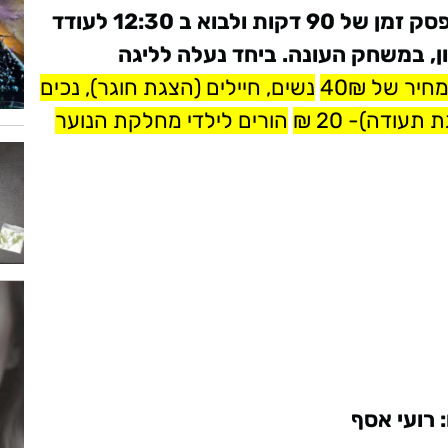
שלומן: "אני קורא לכל תושב חולון לקחת פסק זמן של 90 דקות ולבוא ב 12:30 לעודד
לון, במשחק העונה. ביחד נעלה לליגה
נשים, חיילים (הצגת חוגר), נכים
עודה)- 20 ₪
הורים לילדי מחלקת הנוער
 רועי אסף