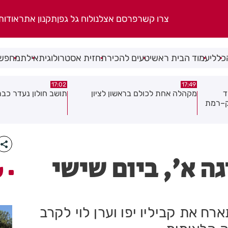
צרו קשר
פרסם אצלנו
לוח גל גפן
תקנון אתר
אודות
כללי
עמוד הבית ראשי
טעים להכיר
תחזית אסטרולוגית
אילת
מחפשי
17:02
17:49
ד
מקהלה אחת לכולם בראשון לציון
תושב חולון נעדר כבר
ק–רמת
ה א', ביום שישי
ע
רח את קביליו יפו וערן לוי לקרב