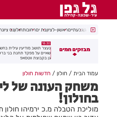
רמת גן
גבעתיים
ראשון-לציון
בת ים
רחובות
חולון
נס ציונה
18:30
18:41
חולון תקבל 2.5 מיליון שקלים
נעצר תושב מודיעין עילית בחש
מבזקים חמים
הפחתת זיהום האוויר מתחבורה
שאיים על מפקד תחנת בני בר
גן בקבוצת ווטסאפ
עמוד הבית
חולון
חדשות חולון
משחק העונה של ליג
בחולון!
מוליכת הטבלה מ.כ ירמיהו חולון תא