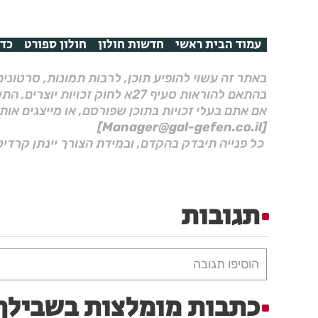
עמוד הבית ראשי
חדשות חולון
חולון ספורט
כדו
באתר זה עשוי להופיע תוכן, לרבות תמונות, סרטוני
בהתאם להוראות סעיף 27א לחוק זכויות יוצרים, התשס"ח–2007.
אם אתם בעלי זכויות בתוכן שפורסם, או מייצגים אות
[Manager@gal-gefen.co.il]
כל פנייה תיבדק בהקדם, ובמידת הצורך יינתן קרדיט
תגובות
הוסיפו תגובה
כתבות מומלצות בשבילך