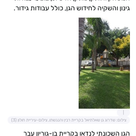
גינון והשקיה לחידוש הגן, כולל עבודות גידור.
צילום: שדרוג גן שאלתיאל בקריית רבין והנגשתו, צילום-עיריית חולון (3)
הגן השכונתי לנדאו בקריית בן-גוריון עבר