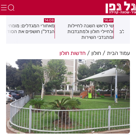
:04
14:08
14:49
שי לראש השנה לחיילות
מאחורי המגדלים: מומחי
תגו
שלב
ולחיילי חולון ולמתנדבות
הנדל"ן חושפים את הסודות
הסת
ומתנדבי השירות
זיה
הלאומי-אזרחי
את 
עמוד הבית
חולון
חדשות חולון