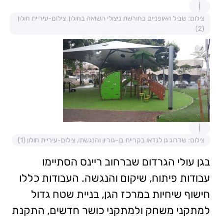
צילום: שביל האופניים בחורשת ניצולי השואה בחולון, צילום-עיריית חולון
(2)
צילום: שדרוג גן לנדאו בקריית בן-גוריון והנגשתו, צילום-עיריית חולון (1)
בגן עולי הגרדום שברחוב ריינס הסתיימו
עבודות פיתוח, שיקום והנגשה. העבודות כללו
חישוף שיחיות במרכז הגן, בניית שטח גדול
למתקני משחק ולמתקני כושר חדשים, התקנת