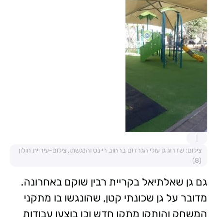
צילום: שדרוג גן עולי הגרדום ברחוב ריינס והנגשתו, צילום-עיריית חולון
(8)
גם גן שאלתיאל בקריית רבין שוקם באחרונה.
מדובר על גן שכונתי קטן, שהונגשו בו מתקני
המשחק והותקן מתקן חדש וכן בוצעו עבודות