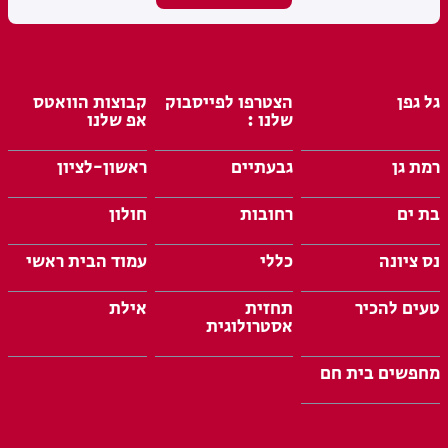
גל גפן
הצטרפו לפייסבוק
קבוצות הוואטס
שלנו :
אפ שלנו
רמת גן
גבעתיים
ראשון-לציון
בת ים
רחובות
חולון
נס ציונה
כללי
עמוד הבית ראשי
טעים להכיר
תחזית
אילת
אסטרולוגית
מחפשים בית חם