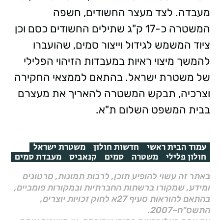
מעבדה. לצד מעצר החשודים, חשפה
המשטרה כ-17 ק"ג שתילים החשודים כסם וכן
ציוד המשמש לגידול וייצור סמים, שהועברו
להמשך מיצוי ראיות במעבדות הזיהוי הפלילי
של משטרת ישראל. בהתאם לממצאי החקירה
וצרכיה, תבקש המשטרה להאריך את מעצרם
בבית המשפט השלום ת"א.
עמוד הבית ראשי
חדשות חולון
משטרת ישראל
חולון פלילי
משטרה
סמים
קנאביס
מעבדת סמים
באתר זה עשוי להופיע תוכן, לרבות תמונות, סרטונים
ומידע, שמקורו ברשתות החברתיות ובמקורות פומביים,
בהתאם להוראות סעיף 27א לחוק זכויות יוצרים,
התשס"ח–2007.