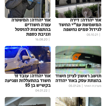
אור יהודה: דירה
אור יהודה: המשטרה
המשמשת עפ"י החשד
עצרה חשודים
לגידול סמים נחשפה
בהתפרצות להוסטל
וגניבת כספת
05.10.21
16.08.20
תושב ראשון לציון חשוד
אור יהודה: עובד זר
בהצתת עסק באור יהודה
חשוד בהתעללות ופגיעה
בקשיש בן 95
מערכת האתר
05.01.26
04.01.22