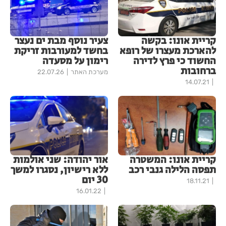
קריית אונו: בקשה
צעיר נוסף מבת ים נעצר
להארכת מעצרו של רופא
בחשד למעורבות זריקת
החשוד כי פרץ לדירה
רימון על מסעדה
ברחובות
מערכת האתר
22.07.26
14.07.21
קריית אונו: המשטרה
אור יהודה: שני אולמות
תפסה הלילה גנבי רכב
ללא רישיון, נסגרו למשך
30 יום
18.11.21
16.01.22