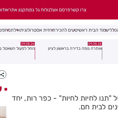
צרו קשר
פרסם אצלנו
לוח גל גפן
תקנון אתר
אודות
כללי
עמוד הבית ראשי
טעים להכיר
תחזית אסטרולוגית
אילת
מחפשי
09.08.26
09.08.26
ן
החל לפעול השאטל במרכז חולון
גופת גבר אותרה בש
לרחובות: בשלב זה אי
ע
"תנו לחיות לחיות" - כפר רות, יחד
ים לבית חם.