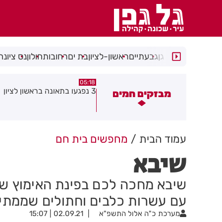
רמת גן
גבעתיים
ראשון-לציון
בת ים
רחובות
חולון
נס ציונה
09.08.26
05:18
פגעו בתאונה בראשון לציון
אותרה גופה בדירה בראשון לציו
מבזקים חמים
עמוד הבית
מחפשים בית חם
שיבא
שיבא מחכה לכם בפינת האימוץ של 
עם עשרות כלבים וחתולים שממתינ
מערכת
כ"ה אלול התשפ"א
02.09.21 | 15:07