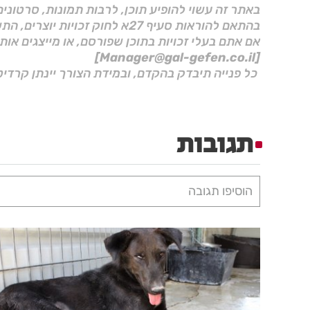
באתר זה עשוי להופיע תוכן, לרבות תמונות, סרטוני
בהתאם להוראות סעיף 27א לחוק זכויות יוצרים, התשס"ח–2007.
אם אתם בעלי זכויות בתוכן שפורסם, או מייצגים אות
[Manager@gal-gefen.co.il]
כל פנייה תיבדק בהקדם, ובמידת הצורך יינתן קרדיט
תגובות
הוסיפו תגובה