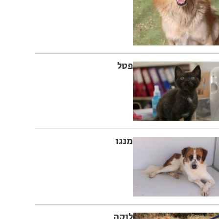
פטל
מנגו
לוקה