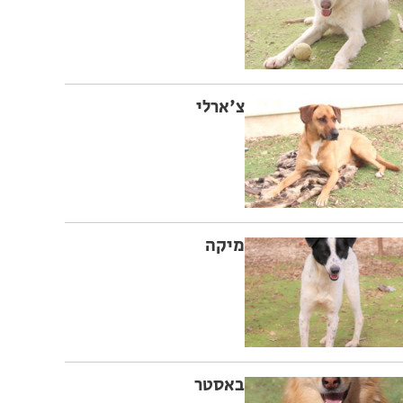
צ'ארלי
מיקה
באסטר