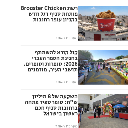
רשת Broaster Chicken
פותחת סניף דגל חדש
בקניון עופר רחובות
מערכת האתר
קול קורא להשתתף
בחגיגת הספר העברי
2026: סופרות וסופרים,
תושבי העיר, מוזמנים
לקחת חלק באירוע
שיתקיים ב-17-18.6
מערכת האתר
בפארק ההדרים
השקעה של 8 מיליון
ש"ח: סופר ספיר פתחה
ברחובות סניף חכם
ראשון בישראל
מערכת האתר