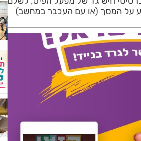
רטיסי חיש גד של מפעל הפיס, לשלם
ע על המסך (או עם העכבר במחשב)