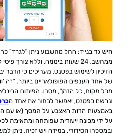
חיש גד בנייד: החל מהשבוע ניתן "לגרד" כר
ממחשב, 24 שעות ביממה, וללא צורך
הזיכיון לשימוש בפטנט, מעריכים כי הדבר י
של אחד הענפים הפופולאריים ביותר. "זה 'וול
מכל מקום, כל הזמן", מסרו. הפיתוח הבינ
ונרשם כפטנט, יאפשר לבחור את אחד מ
כרט
באמצעות הזזת האצבע על המסך (או עם הע
על ידי מכונה ייעודית שפותחה ומתאימה לכל
ובמספרו הסידורי. במידה ויש זכיה, ניתן ל