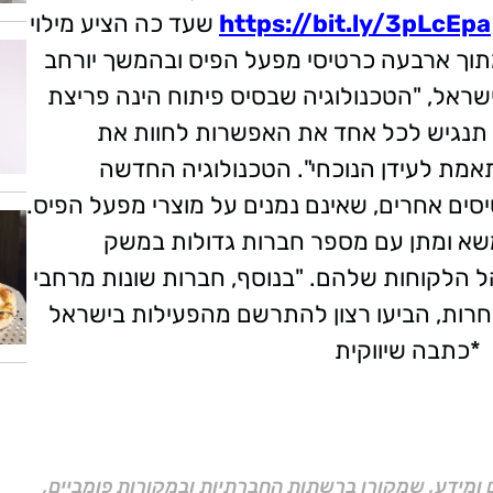
https://bit.ly/3pLcEpa
שעד כה הציע מילוי
ר מתוך ארבעה כרטיסי מפעל הפיס ובהמשך יורחב
שראל, "הטכנולוגיה שבסיס פיתוח הינה פריצת
א תנגיש לכל אחד את האפשרות לחוות את
תאמת לעידן הנוכחי". הטכנולוגיה החדשה
ים אחרים, שאינם נמנים על מוצרי מפעל הפיס.
שא ומתן עם מספר חברות גדולות במשק
ל הלקוחות שלהם. "בנוסף, חברות שונות מרחבי
חרות, הביעו רצון להתרשם מהפעילות בישראל
*כתבה שיווקית
ם ומידע, שמקורו ברשתות החברתיות ובמקורות פומביים,