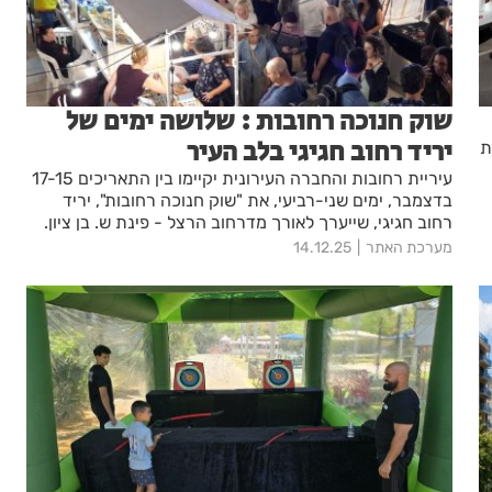
שוק חנוכה רחובות : שלושה ימים של
יריד רחוב חגיגי בלב העיר
ת
עיריית רחובות והחברה העירונית יקיימו בין התאריכים 17-15
בדצמבר, ימים שני-רביעי, את "שוק חנוכה רחובות", יריד
רחוב חגיגי, שייערך לאורך מדרחוב הרצל - פינת ש. בן ציון.
השוק יפעל מדי יום, בין השעות 17:00-23:00, הכניסה
מערכת האתר
14.12.25
חופשית.