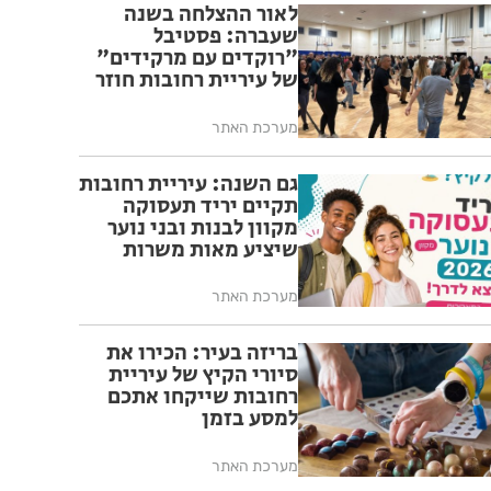
לאור ההצלחה בשנה
שעברה: פסטיבל
"רוקדים עם מרקידים"
של עיריית רחובות חוזר
לאורך כל חודש אוגוסט
מערכת האתר
גם השנה: עיריית רחובות
תקיים יריד תעסוקה
מקוון לבנות ובני נוער
שיציע מאות משרות
בלחיצת כפתור
מערכת האתר
בריזה בעיר: הכירו את
סיורי הקיץ של עיריית
רחובות שייקחו אתכם
למסע בזמן
מערכת האתר