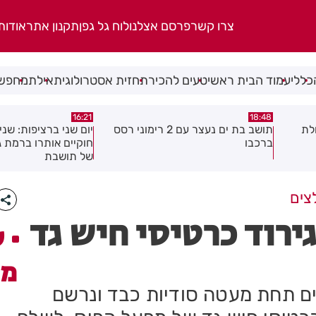
צרו קשר
פרסם אצלנו
לוח גל גפן
תקנון אתר
אודות
כללי
עמוד הבית ראשי
טעים להכיר
תחזית אסטרולוגית
אילת
מחפשי
15:04
16:21
 2 רימוני רסס
יום שני ברציפות: שני שוהים בלתי
צעיר נפצע בתאונת א
חוקיים אותרו ברמת גן בעקבות דיווח
לראשון לציון
של תושבת
צים
ירוד כרטיסי חיש גד
ע
מו
ם תחת מעטה סודיות כבד ונרשם