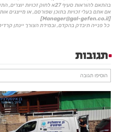
בהתאם להוראות סעיף 27א לחוק זכויות יוצרים, התשס"ח–2007.
אם אתם בעלי זכויות בתוכן שפורסם, או מייצגים אות
[Manager@gal-gefen.co.il]
כל פנייה תיבדק בהקדם, ובמידת הצורך יינתן קרדיט
תגובות
הוסיפו תגובה