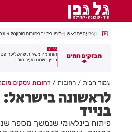
רמת גן
גבעתיים
ראשון-לציון
בת ים
רחובות
חולון
נס ציונה
18:48
18:55
וחרמה משאית שהשליכה פסולת
תושב בת ים נעצר עם
מבזקים חמים
ניין בשטח העיר חולון
ברכבו
עמוד הבית
רחובות
רחובות עסקים מומל
לראשונה בישראל: ג
בנייד
פיתוח בינלאומי שנמשך מספר שני