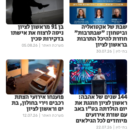
שבת של אקטואליה
בן 91 מראשון לציון
וביטחון: "שבתרבות"
ניסה לרצוח את אישתו
חוזרת להיכל התרבות
בדקירות סכין
בראשון לציון
מערכת האתר
05.08.26
בתי לוין
30.07.26
144 שנים של אהבה:
פוענחו אירועי הצתת
ראשון לציון חוגגת את
רכבים וירי בחולון, בת
יום הולדתה בט"ו באב
ים וראשון לציון
עם שורת אירועים
מערכת האתר
12.07.26
מיוחדים לכל הגילאים
בתי לוין
22.07.26