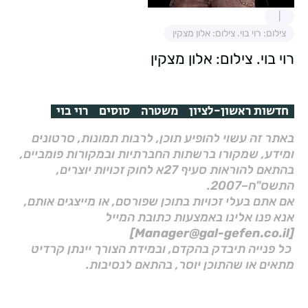
צילום: רוי בוי. צילום: אלון מצקין
רוי בוי. צילום: אלון מצקין
חדשות ראשון-לציון
משטרה
סוסים
רוי בוי
באתר זה עשוי להופיע תוכן, לרבות תמונות, סרטונים
ומידע, שמקורו ברשתות החברתיות ובמקורות פומביים,
בהתאם להוראות סעיף 27א לחוק זכויות יוצרים,
התשס"ח–2007.
אם אתם בעלי זכויות בתוכן שפורסם, או מייצגים אותם,
אנא פנו אלינו באמצעות כתובת המייל
[Manager@gal-gefen.co.il]
כל פנייה תיבדק בהקדם, ובמידת הצורך יינתן קרדיט
מתאים או שהתוכן יוסר, בהתאם לנסיבות.