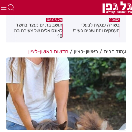
.26
06.08.26
00:32
יים
בשורה ענקית לבעלי
תושב בת ים נעצר בחשד
העסקים והתושבים בעיר!
לאונס אלים של צעירה בת
שקל
18
האו
עמוד הבית
ראשון-לציון
חדשות ראשון-לציון