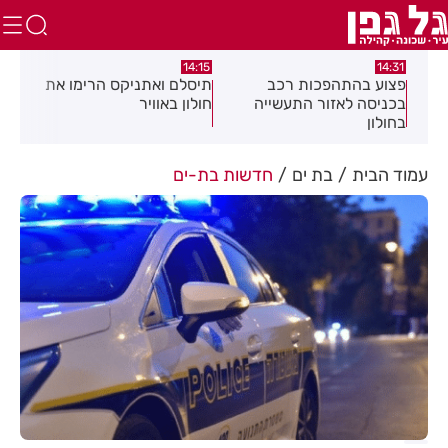
:05
14:15
14:31
מה
פצוע בהתהפכות רכב
תיסלם ואתניקס הרימו את
פצו
בכניסה לאזור התעשייה
חולון באוויר
חול
בחולון
עמוד הבית
בת ים
חדשות בת-ים