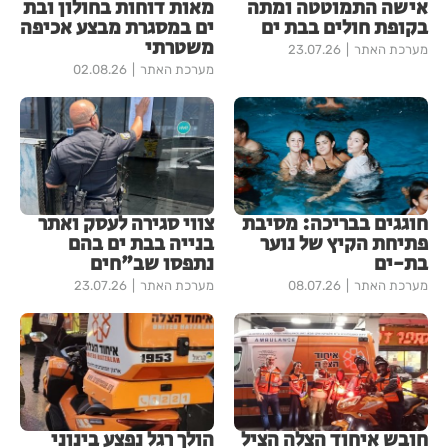
אישה התמוטטה ומתה
מאות דוחות בחולון ובת
בקופת חולים בבת ים
ים במסגרת מבצע אכיפה
משטרתי
מערכת האתר
23.07.26
מערכת האתר
02.08.26
חוגגים בבריכה: מסיבת
צווי סגירה לעסק ואתר
פתיחת הקיץ של נוער
בנייה בבת ים בהם
בת-ים
נתפסו שב"חים
מערכת האתר
08.07.26
מערכת האתר
23.07.26
חובש איחוד הצלה הציל
הולך רגל נפצע בינוני