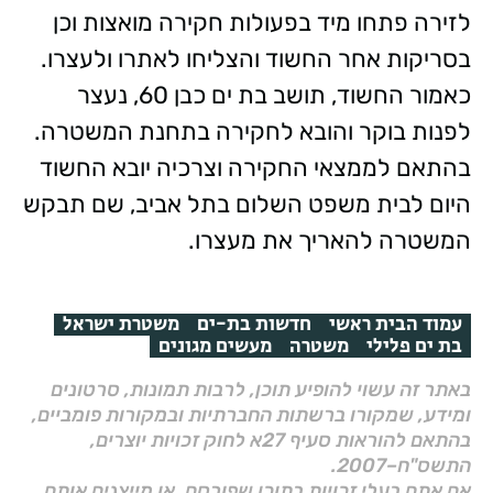
לזירה פתחו מיד בפעולות חקירה מואצות וכן
בסריקות אחר החשוד והצליחו לאתרו ולעצרו.
כאמור החשוד, תושב בת ים כבן 60, נעצר
לפנות בוקר והובא לחקירה בתחנת המשטרה.
בהתאם לממצאי החקירה וצרכיה יובא החשוד
היום לבית משפט השלום בתל אביב, שם תבקש
המשטרה להאריך את מעצרו.
עמוד הבית ראשי
חדשות בת-ים
משטרת ישראל
בת ים פלילי
משטרה
מעשים מגונים
באתר זה עשוי להופיע תוכן, לרבות תמונות, סרטונים
ומידע, שמקורו ברשתות החברתיות ובמקורות פומביים,
בהתאם להוראות סעיף 27א לחוק זכויות יוצרים,
התשס"ח–2007.
אם אתם בעלי זכויות בתוכן שפורסם, או מייצגים אותם,