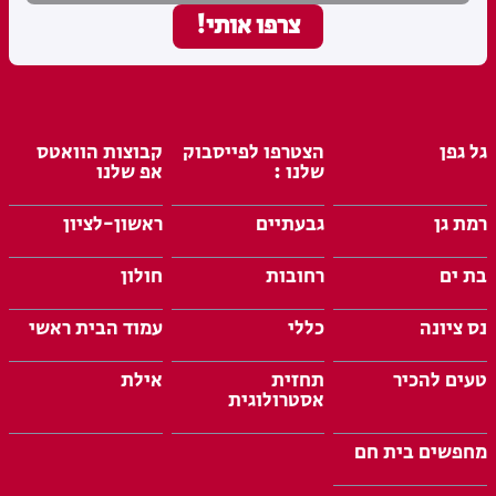
גל גפן
הצטרפו לפייסבוק
קבוצות הוואטס
שלנו :
אפ שלנו
רמת גן
גבעתיים
ראשון-לציון
בת ים
רחובות
חולון
נס ציונה
כללי
עמוד הבית ראשי
טעים להכיר
תחזית
אילת
אסטרולוגית
מחפשים בית חם