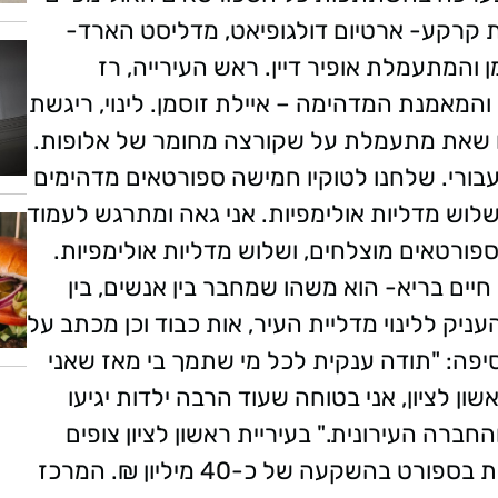
ת קרקע- ארטיום דולגופיאט, מדליסט הארד-
ן והמתעמלת אופיר דיין. ראש העירייה, רז
והמאמנת המדהימה – איילת זוסמן. לינוי, ריגשת
נו שאת מתעמלת על שקורצה מחומר של אלופות.
עבורי. שלחנו לטוקיו חמישה ספורטאים מדהימים
שלוש מדליות אולימפיות. אני גאה ומתרגש לעמוד
ורטאים מוצלחים, ושלוש מדליות אולימפיות.
חיים בריא- הוא משהו שמחבר בין אנשים, בין
עניק ללינוי מדליית העיר, אות כבוד וכן מכתב על
סיפה: "תודה ענקית לכל מי שתמך בי מאז שאני
ן לציון, אני בטוחה שעוד הרבה ילדות יגיעו
החברה העירונית." בעיריית ראשון לציון צופים
קדימה ומקדמים הקמת מרכז לאומי למצוינות בספורט בהשקעה של כ-40 מיליון ₪. המרכז