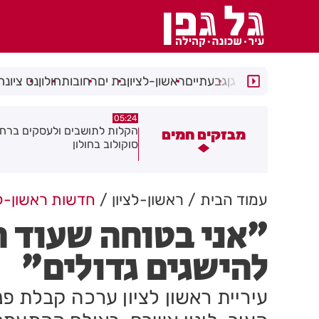
רמת גן
גבעתיים
ראשון-לציון
בת ים
רחובות
חולון
נס ציונה
05:18
05:24
קלות לתושבים ולעסקים ברחוב
תושב חולון נעצר בתום מרדף 
מבזקים חמים
וקולוב בחולון
אירוע דקירות
עמוד הבית
ראשון-לציון
חדשות ראשון-לצ
"אני בטוחה שעוד ה
להישגים גדולים"
עיריית ראשון לציון ערכה קבלת פ