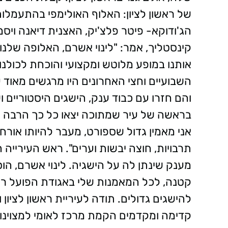
של ראשון לציון: האלוף האולימפי בהתעמלו
הג'ודוקא- פיטר פלצ'יק, האצנית דיאנה ויסמ
קינסטליך, אמר: "לינוי אשרם, האלופה שלנו 
אותנו במופע מלוטש ומקצועי והוכחת לכול
השבועיים וחצי האחרונים היו מרגשים מאוד 
והם חזרו עם כבוד ענק, הישגים היסטוריים ו
בראשה של עיר שמתוכה יצאו כל כך הרבה ספ
אני מאמין גדול שספורט, מעבר להיותו אורח 
תרבויות, חוצה יבשות וערים". ראש העירייה ה
מענק שינתן לה על הישגיה. לינוי אשרם, הו
קטנה, לכל המאמנות שלי באגודת הפועל ראשו
להישגים גדולים. תודה לעיריית ראשון לציון ו