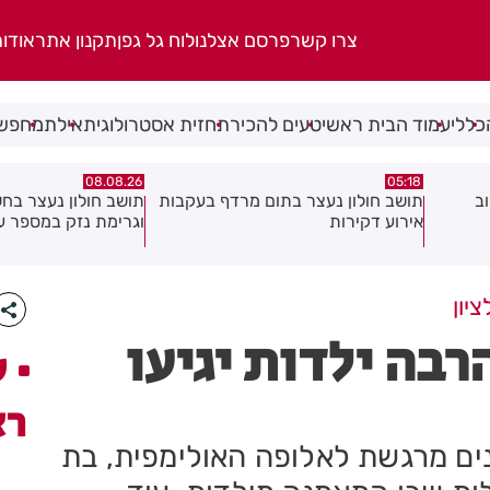
צרו קשר
פרסם אצלנו
לוח גל גפן
תקנון אתר
אודו
כללי
עמוד הבית ראשי
טעים להכיר
תחזית אסטרולוגית
אילת
מחפשי
07.08.26
08.08.26
בעקבות
תושב חולון נעצר בחשד לאיומים
וגרימת נזק במספר עסקים
ולחזור!
יון
רבה ילדות יגיעו
ע
רא
נים מרגשת לאלופה האולימפית, בת