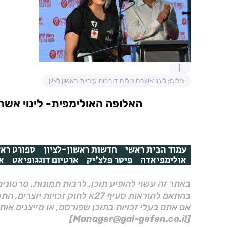
צילום: לינוי אשרם צילום דוברות עיריית ראשון לציון
האלופה האולימפית- לינוי אשרם.
עמוד הבית ראשי
חדשות ראשון-לציון
ספורט ראש
אולימפיאדה
פיטר פלצ'יק
ארטיום דוגגופיאט
או
באתר זה עשוי להופיע תוכן, לרבות תמונות, סרטוני
בהתאם להוראות סעיף 27א לחוק זכויות יוצרים, התשס"ח–2007.
אם אתם בעלי זכויות בתוכן שפורסם, או מייצגים אות
[Manager@gal-gefen.co.il]