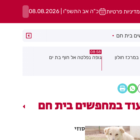
כ"ה אב התשפ"ו | 08.08.2026
מדיניות פרטיות
ם בית חם
05:43
08:29
ת ים
חשד להצתה בשלושה מוקדים ברמת
הסוף לקורקי
גן: שבעה דיירים נפגעו קל משאיפת
עשן
וד במחפשים בית חם
סוזי