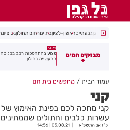
רמת גן
גבעתיים
ראשון-לציון
בת ים
רחובות
חולון
נס ציונה
14:15
14:31
צוע בהתהפכות רכב בכניסה לאזור
תיסלם ואתניקס הרימו את חולון
מבזקים חמים
תעשייה בחולון
באוויר
עמוד הבית
מחפשים בית חם
קני
קני מחכה לכם בפינת האימוץ של "ת
עשרות כלבים וחתולים שממתינים 
כ"ז אב התשפ"א
05.08.21 | 14:56