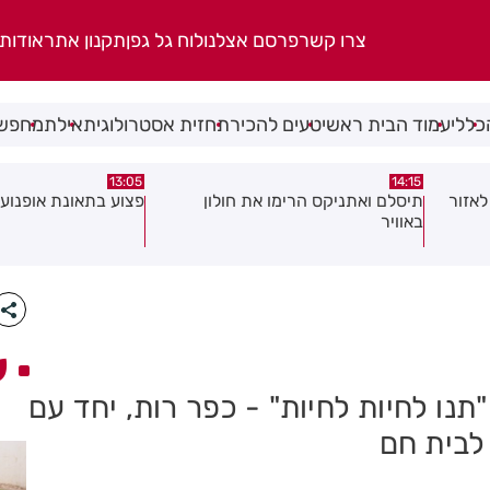
צרו קשר
פרסם אצלנו
לוח גל גפן
תקנון אתר
אודות
כללי
עמוד הבית ראשי
טעים להכיר
תחזית אסטרולוגית
אילת
מחפשי
08:58
13:05
פצוע בתאונת אופנוע במרכז חולון
גופה נפלטה אל חוף ב
ע
נו לחיות לחיות" - כפר רות, יחד עם
לבית חם