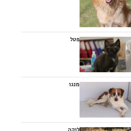
פטל
מנגו
לוקה