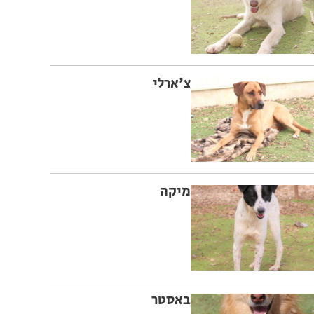
צ'ארלי
מיקה
באסטר