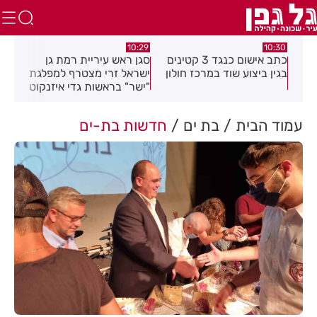
.26
10:29
10:30
טים
כתב אישום כנגד 3 קטינים
סגן ראש עיריית רמת גן
חוב
בגין ביצוע שוד במרכז חולון
ישראל זרי מצטרף למפלגת
חיי
"ישר" בראשות גדי איזנקוט
עמוד הבית
בת ים
חדשות בת-ים