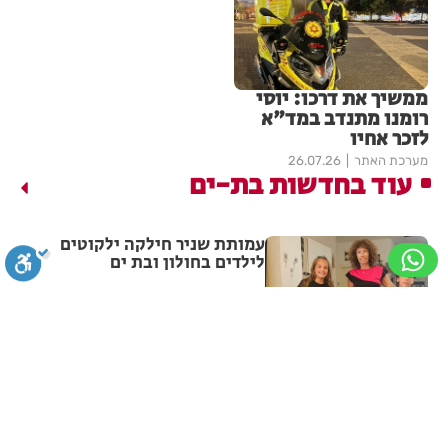
ממשיך את דרכו: יוסי
רומנו מתנדב במד"א
לזכר אחיו
מערכת האתר
26.07.26
עוד בחדשות בת-ים
עמותת שניר חילקה ילקוטים
לילדים בחולון ובת ים
מערכת האתר
10:46
סגירה
ביטול הבהובים
מונוכרום
ספיה
חובש איחוד הצלה הציל את חייה
של פעוטה בבת ים
ניגודיות גבוהה
שחור צהוב
היפוך צבעים
הדגשת כותרות
מערכת האתר
05.08.26