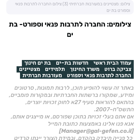
צילום: מצטיינים במעורבות חברתיתי (3) צילום החברה לתרבות פנאי
וספורט בת ים
צילומים: החברה לתרבות פנאי וספורט- בת
ים
עמוד הבית ראשי
חדשות בת-ים
בת ים חינוך
צביקה ברוט
משרד החינוך
תלמידים
מצטיינים
החברה לתרבות פנאי וספורט
מעורבות חברתית
באתר זה עשוי להופיע תוכן, לרבות תמונות, סרטונים
ומידע, שמקורו ברשתות החברתיות ובמקורות פומביים,
בהתאם להוראות סעיף 27א לחוק זכויות יוצרים,
התשס"ח–2007.
אם אתם בעלי זכויות בתוכן שפורסם, או מייצגים אותם,
אנא פנו אלינו באמצעות כתובת המייל
[Manager@gal-gefen.co.il]
כל פנייה תיבדק בהקדם, ובמידת הצורך יינתן קרדיט