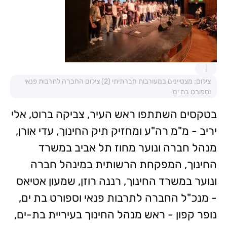
צילום: מצטיינים במעורבות חברתיתי (2) צילום החברה לתרבות פנאי
וספורט בת ים
בטקסים השתתפו ראש העיר, צביקה ברוט, אלי
יריב - מ"מ רה"ע ומחזיק תיק החינוך, עדי אורן,
מנהל חברה ונוער מחוז תל אביב במשרד
החינוך, המפקחת הרשותית במינהל חברה
ונוער במשרד החינוך, רננה רוזן, שמעון אטיאס
- מנכ"ל החברה לתרבות פנאי וספורט בת ים,
נופר קפון - ראש מנהל החינוך בעיריית בת-ים,