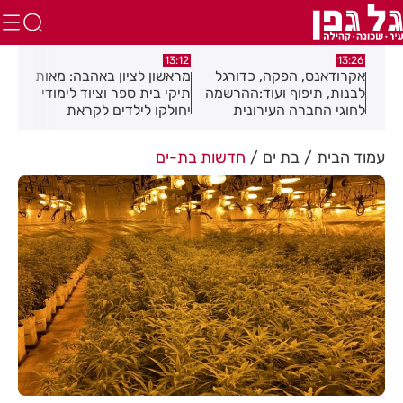
:01
13:12
13:26
ה
אקרודאנס, הפקה, כדורגל
מראשון לציון באהבה: מאות
חגי
לבנות, תיפוף ועוד:ההרשמה
תיקי בית ספר וציוד לימודי
מוז
יבה
לחוגי החברה העירונית
יחולקו לילדים לקראת
בפס
רחובות לשנת תשפ"ז
פתיחת שנת הלימודים
נמצאת בעיצומה
עמוד הבית
בת ים
חדשות בת-ים