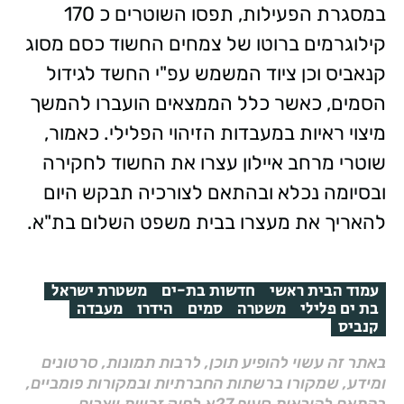
במסגרת הפעילות, תפסו השוטרים כ 170
קילוגרמים ברוטו של צמחים החשוד כסם מסוג
קנאביס וכן ציוד המשמש עפ"י החשד לגידול
הסמים, כאשר כלל הממצאים הועברו להמשך
מיצוי ראיות במעבדות הזיהוי הפלילי. כאמור,
שוטרי מרחב איילון עצרו את החשוד לחקירה
ובסיומה נכלא ובהתאם לצורכיה תבקש היום
להאריך את מעצרו בבית משפט השלום בת"א.
עמוד הבית ראשי
חדשות בת-ים
משטרת ישראל
בת ים פלילי
משטרה
סמים
הידרו
מעבדה
קנביס
באתר זה עשוי להופיע תוכן, לרבות תמונות, סרטונים
ומידע, שמקורו ברשתות החברתיות ובמקורות פומביים,
בהתאם להוראות סעיף 27א לחוק זכויות יוצרים,