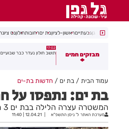
רמת גן
גבעתיים
ראשון-לציון
בת ים
רחובות
חולון
נס ציונה
15:21
17:02
ושב חולון נעדר כבר שבועיים
"הרצל שמח בחמישי": עיריית ר
מבזקים חמים
יוצאת ביוזמה חדשה לעידוד ה
במרכז העיר
עמוד הבית
בת ים
חדשות בת-ים
בת ים: נתפסו על 
המשטרה עצרה הלילה בבת ים 3 חשודים בפריצה לעסק בשעת מעשה
מערכת האתר
ל' ניסן התשפ"א
12.04.21 | 11:40