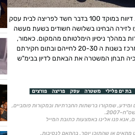
המשטרה פתחה הלילה בחקירה, עם קבלת דיווח במוקד 100 בדבר חשד לפריצה לבית עסק
יעו לזירה הבחינו בשלושה חשודים בשעת מעשה
ות במהלך ניסיון הימלטותם מהמקום. כאמור,
המשטרה עצרה שלושה חשודים- תושבי המרכז בשנות ה 20-30 לחייהם ובתום חקירתם
יה תבחן המשטרה את הבאתם לדיון בבימ"ש
בת ים פלילי
משטרה
עסק
פריצה
פורצים
ם ומידע, שמקורו ברשתות החברתיות ובמקורות פומביים,
ם, אנא פנו אלינו באמצעות כתובת המייל
 מתאים או שהתוכן יוסר, בהתאם לנסיבות.