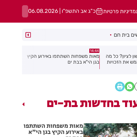
כ"ג אב התשפ"ו | 06.08.2026
מדיניות פרטיות
ם בית חם
13:02
14:39
ו באירוע הקיץ
מבצע עיקור וסירוס חתולי רחוב בחולון
יממה אחרי
בפרשת סגן 
שאלה
וד בחדשות בת-ים
מאות משפחות השתתפו
באירוע הקיץ בגן הי"א