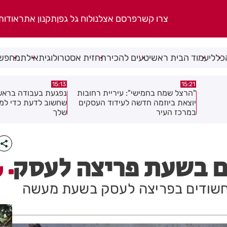
צרו קשר
פרסם אצלנו
לוח גל גפן
תקנון אתר
אודות
כללי
עמוד הבית ראשי
טעים להכיר
תחזית אסטרולוגית
אילת
מחפשי
14:44
15:13
חובות
נפגעת בעבודה בראשון לציון? כל מה
מאות משפחות השתתפ
עסקים
שחשוב לדעת כדי לממש את הזכויות
בגן הי"א בבת ים
שלך
חם בשעת פריצה לעסק
ע