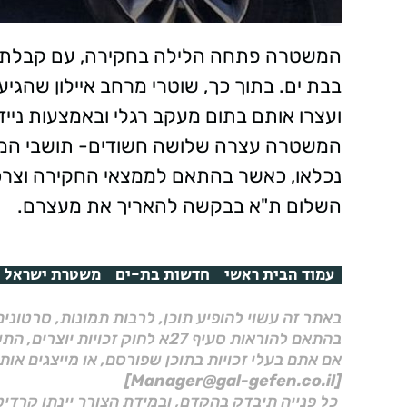
בבת ים. בתוך כך, שוטרי מרחב איילון שהג
ועצרו אותם בתום מעקב רגלי ובאמצעות נייד
נכלאו, כאשר בהתאם לממצאי החקירה וצרכ
השלום ת"א בבקשה להאריך את מעצרם.
עמוד הבית ראשי
חדשות בת-ים
משטרת ישראל
באתר זה עשוי להופיע תוכן, לרבות תמונות, סרטוני
בהתאם להוראות סעיף 27א לחוק זכויות יוצרים, התשס"ח–2007.
אם אתם בעלי זכויות בתוכן שפורסם, או מייצגים אות
[Manager@gal-gefen.co.il]
כל פנייה תיבדק בהקדם, ובמידת הצורך יינתן קרדיט