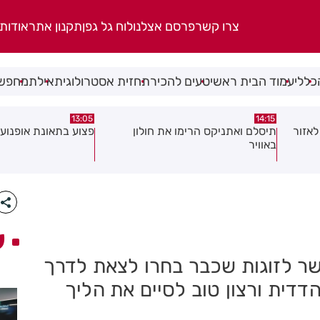
צרו קשר
פרסם אצלנו
לוח גל גפן
תקנון אתר
אודות
כללי
עמוד הבית ראשי
טעים להכיר
תחזית אסטרולוגית
אילת
מחפשי
08:58
13:05
פצוע בתאונת אופנוע במרכז חולון
גופה נפלטה אל חוף ב
ע
ר לזוגות שכבר בחרו לצאת לדרך
ית ורצון טוב לסיים את הליך