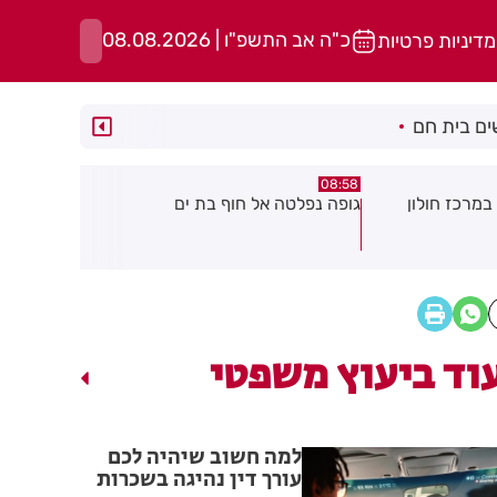
כ"ה אב התשפ"ו | 08.08.2026
מדיניות פרטיות
ם בית חם
05:43
08:29
ת ים
חשד להצתה בשלושה מוקדים ברמת
הסוף לקורקי
גן: שבעה דיירים נפגעו קל משאיפת
עשן
וד ביעוץ משפטי
למה חשוב שיהיה לכם
עורך דין נהיגה בשכרות