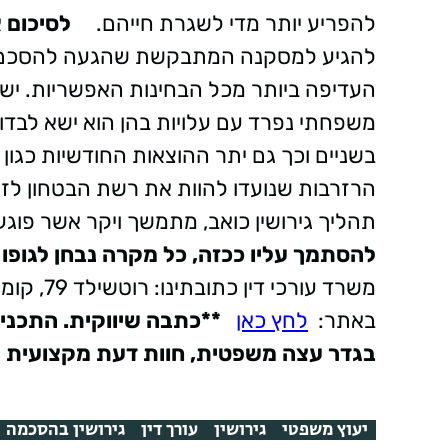
להפריע יותר מדי לשגרת חייהם.
לסיכום
א
להגיע למסקנה המתבקשת שהגעה להסכם ב
העדיפה ביותר מכל הבחינות האפשריות. יש 
משפחתי נפרד עם עלויות בהן הוא ישא לבד
בשניים וכך גם יתר ההוצאות החודשיות כגון 
הרזרבות שנועדו להוות את רשת הבטחון לז
תהליך גירושין כואב, מתמשך ויקר אשר פוגע
להסתמך עליו ככזה, כל מקרה נבחן לגופו ע
משרד עורכי דין
כתובתינו: רוטשילד 79, קומה 1, פתח - תקווה
באתר:
לחץ כאן
**כתבה שיווקית. התכנים
בגדר עצה משפטית, חוות דעת מקצועית או
יעוץ משפטי
גירושין
עורך דין
גירושין בהסכמה