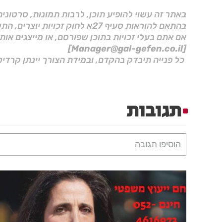
באתר זה עשוי להופיע תוכן, לרבות תמונות, סרטוני
בהתאם להוראות סעיף 27א לחוק זכויות יוצרים, התשס"ח–2007.
אם אתם בעלי זכויות בתוכן שפורסם, או מייצגים אות
[Manager@gal-gefen.co.il]
כל פנייה תיבדק בהקדם, ובמידת הצורך יינתן קרדיט
תגובות
הוסיפו תגובה