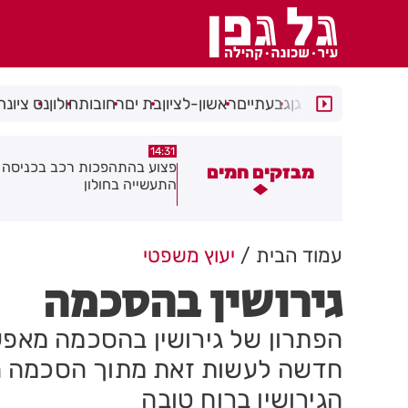
רמת גן
גבעתיים
ראשון-לציון
בת ים
רחובות
חולון
נס ציונה
14:15
14:31
צוע בהתהפכות רכב בכניסה לאזור
תיסלם ואתניקס הרימו את חולון
מבזקים חמים
תעשייה בחולון
באוויר
עמוד הבית
יעוץ משפטי
גירושין בהסכמה
הפתרון של גירושין בהסכמה מאפש
חדשה לעשות זאת מתוך הסכמה הדד
הגירושין ברוח טובה