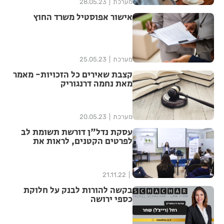
מערכת
28.05.23
אישור אפוסטיל משרד החוץ
מערכת
25.05.23
קצבת שאירים כל הזכויות- מאמר
מאת נחמה דרנגוריק
מערכת
20.05.23
עסקת נדל"ן דורשת תשומת לב
לפרטים הקטנים, לראות את
הסכנות ולדאוג ללקוח שלך בזמן
ששני הצדדים צריכים להיות
מרוצים
21.11.22
בקשה להורות לבנק על חלוקת
כספי ירושה