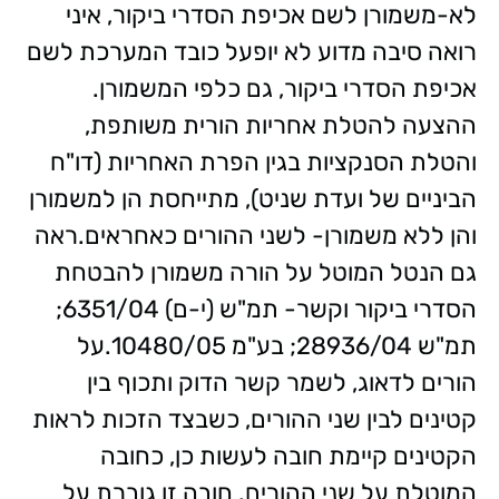
לא-משמורן לשם אכיפת הסדרי ביקור, איני
רואה סיבה מדוע לא יופעל כובד המערכת לשם
אכיפת הסדרי ביקור, גם כלפי המשמורן.
ההצעה להטלת אחריות הורית משותפת,
והטלת הסנקציות בגין הפרת האחריות (דו"ח
הביניים של ועדת שניט), מתייחסת הן למשמורן
והן ללא משמורן- לשני ההורים כאחראים.ראה
גם הנטל המוטל על הורה משמורן להבטחת
הסדרי ביקור וקשר- תמ"ש (י-ם) 6351/04;
תמ"ש 28936/04; בע"מ 10480/05.על
הורים לדאוג, לשמר קשר הדוק ותכוף בין
קטינים לבין שני ההורים, כשבצד הזכות לראות
הקטינים קיימת חובה לעשות כן, כחובה
המוטלת על שני ההורים. חובה זו גוברת על