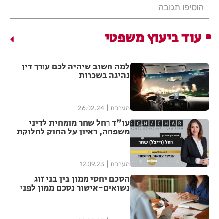
הוסיפו תגובה
עוד ביעוץ משפטי
למה חשוב שיהיה לכם עורך דין
נהיגה בשכרות
מערכת
26.02.24
עו"ד רחל שחר מומחית לדיני
משפחה, ראיון על החוק לחלוקת
חסכון פנסיוני מטרות עיקריות
מערכת
12.09.23
הסכם יחסי ממון בין בני זוג
נשואים-אישור נסכם ממון לפני
נישןאין אצל נוטריון מה צריך
לדעת