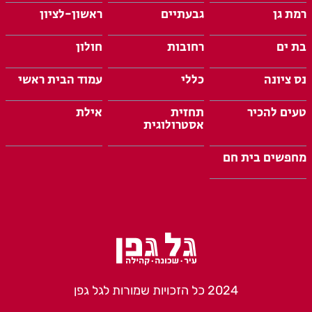
רמת גן
גבעתיים
ראשון-לציון
בת ים
רחובות
חולון
נס ציונה
כללי
עמוד הבית ראשי
טעים להכיר
תחזית
אילת
אסטרולוגית
מחפשים בית חם
2024 כל הזכויות שמורות לגל גפן