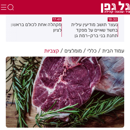
:02
17:49
18:30
נעצר תושב מודיעין עילית
מקהלה אחת לכולם בראשון
תוש
בחשד שאיים על מפקד
לציון
שבו
תחנת בני ברק–רמת גן
בקבוצת ווטסאפ
עמוד הבית
כללי
מומלצים
קצביות