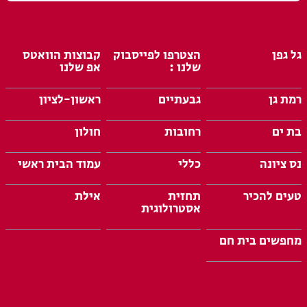
גל גפן
הצטרפו לפייסבוק
קבוצות הוואטס
שלנו :
אפ שלנו
רמת גן
גבעתיים
ראשון-לציון
בת ים
רחובות
חולון
נס ציונה
כללי
עמוד הבית ראשי
טעים להכיר
תחזית
אילת
אסטרולוגית
מחפשים בית חם