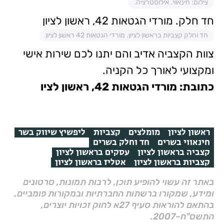
צילום: חינאווי. אילוסטרציה.
חד חלק. מורדי הגטאות 42, ראשון לציון
חד וחלק קצביות בראשון לציון. מורדי הגטאות 42 ראשון לציון
צוות הקצביה אדיב והם יתנו לכם שירות אישי
ומקצועי לאורך כל הקניה.
כתובת: מורדי הגטאות 42, ראשון לציו
ראשון לציון
מומלצים
קצביות
ליפשיץ שיווק בשר
חינאווי בשרים
חד וחלק בשרים
קצביה בראשון לציון
עסקים בראשון לציון
קצביות בראשון לציון
אטליז בראשון לציון
באתר זה עשוי להופיע תוכן, לרבות תמונות, סרטונים
ומידע, שמקורו ברשתות החברתיות ובמקורות פומביים,
בהתאם להוראות סעיף 27א לחוק זכויות יוצרים,
התשס"ח–2007.