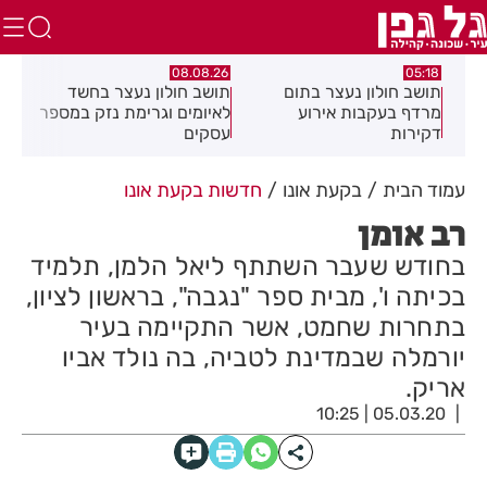
.26
08.08.26
05:18
ם
תושב חולון נעצר בתום
תושב חולון נעצר בחשד
פרש
מרדף בעקבות אירוע
לאיומים וגרימת נזק במספר
20 ולחזור!
דקירות
עסקים
עמוד הבית
בקעת אונו
חדשות בקעת אונו
רב אומן
בחודש שעבר השתתף ליאל הלמן, תלמיד
בכיתה ו', מבית ספר "נגבה", בראשון לציון,
בתחרות שחמט, אשר התקיימה בעיר
יורמלה שבמדינת לטביה, בה נולד אביו
אריק.
05.03.20 | 10:25