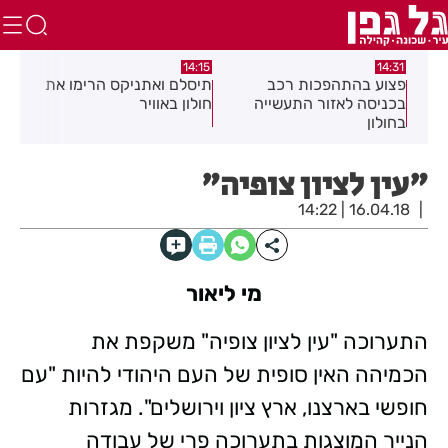
:05
14:15
14:31
מה
פצוע בהתהפכות רכב
תיסלם ואתניקס הרימו את
פצו
בכניסה לאזור התעשייה
חולון באוויר
חול
בחולון
"עין לציון צופיה"
16.04.18 | 14:22
מי ליאור
התערוכה "עין לציון צופיה" משקפת את
הכמיהה האין סופית של העם היהודי להיות "עם
חופשי בארצנו, ארץ ציון וירושלים". מגזרות
הנייר המוצגות בתערוכה פרי של עבודה