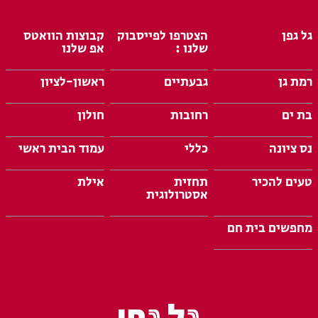
גל גפן
הצטרפו לפייסבוק
קבוצות הוואטס
שלנו :
אפ שלנו
רמת גן
גבעתיים
ראשון-לציון
בת ים
רחובות
חולון
נס ציונה
כללי
עמוד הבית ראשי
טעים להכיר
תחזית
אילת
אסטרולוגית
מחפשים בית חם