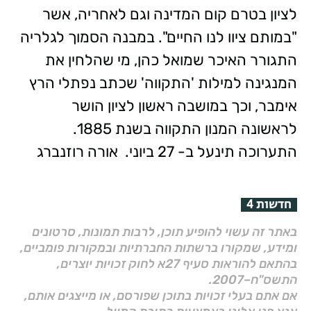
לציון בטרם קום המדינה וגם לאחריה, אשר
"במותם ציוו לנו החיים". במבנה הסמוך לגלריה
התגורר האיכר שמואל כהן, מי שהלחין את
המנגינה למילות 'התקווה' שכתב נפתלי הרץ
אימבר, וכך במושבה ראשון לציון הושר
לראשונה המנון התקווה בשנת 1885.
התערוכה תינעל ב- 27 ביוני.
אורה רוזנברג
חדשות 4
באתר זה עשוי להופיע תוכן, לרבות תמונות, סרטונים
ומידע, שמקורו ברשתות החברתיות ובמקורות פומביים,
בהתאם להוראות סעיף 27א לחוק זכויות יוצרים,
התשס"ח–2007.
אם אתם בעלי זכויות בתוכן שפורסם, או מייצגים אותם,