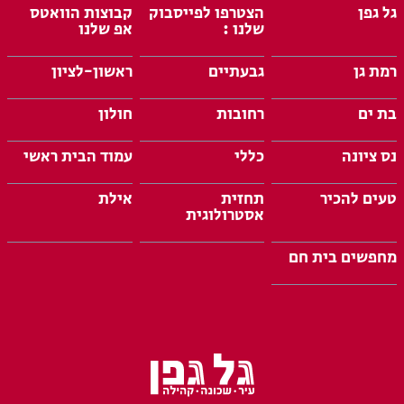
גל גפן
הצטרפו לפייסבוק
קבוצות הוואטס
שלנו :
אפ שלנו
רמת גן
גבעתיים
ראשון-לציון
בת ים
רחובות
חולון
נס ציונה
כללי
עמוד הבית ראשי
טעים להכיר
תחזית
אילת
אסטרולוגית
מחפשים בית חם