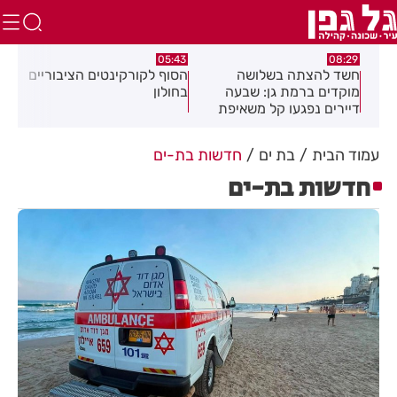
:32
05:43
08:29
ים
חשד להצתה בשלושה
הסוף לקורקינטים הציבוריים
בשו
מוקדים ברמת גן: שבעה
בחולון
העס
דיירים נפגעו קל משאיפת
עשן
עמוד הבית
בת ים
חדשות בת-ים
חדשות בת-ים