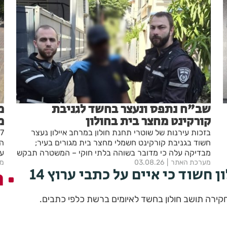
שב"ח נתפס ונעצר בחשד לגניבת
מ
קורקינט מחצר בית בחולון
מ
בזכות עירנות של שוטרי תחנת חולון במרחב איילון נעצר
חשוד בגניבת קורקינט חשמלי מחצר בית מגורים בעיר;
הח
מבדיקה עלה כי מדובר בשוהה בלתי חוקי – המשטרה תבקש
עב
מערכת האתר
03.08.26
להאריך את מעצרו בבית המשפט
מע
 חשוד כי איים על כתבי ערוץ 14
ה
חקירה תושב חולון בחשד לאיומים ברשת כלפי כתבים.