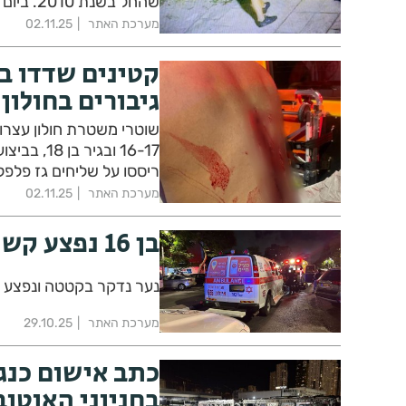
שהחל בש
המרכזיים.
מערכת האתר
02.11.25
קטינים שדדו ב
גיבורים בחולון
16-17 ובג
ריססו על שליחים גז פלפל
1600 ש"ח
מערכת האתר
02.11.25
בן 16 נפצע קשה באירוע אלים בשכונת בן גוריון
נער נדקר בקטטה ונפצע קש
מערכת האתר
29.10.25
כתב אישום כנג
בחניוני האוטוב