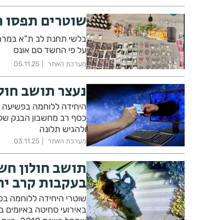
שוטרים תפסו ח
בלשי תחנת לב ת"א במרחב
על פי החשד סם אונס
מערכת האתר
05.11.25
נעצר תושב חול
היחידה ללוחמה בפשיעה 
כסף רב מחשבון הבנק שלו
ולהגיש תלונה
מערכת האתר
03.11.25
תושב חולון חש
בעקבות קרב יר
שוטרי היחידה ללוחמה בפ
באירועי סחיטה באיומים 