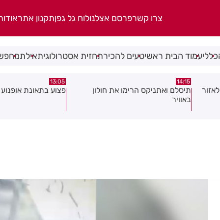
צרו קשר
פרסם אצלנו
לוח גל גפן
תקנון אתר
אודות
כללי
עמוד הבית ראשי
טעים להכיר
תחזית אסטרולוגית
אילת
מחפשי
08:58
13:05
פצוע בתאונת אופנוע במרכז חולון
גופה נפלטה אל חוף ב