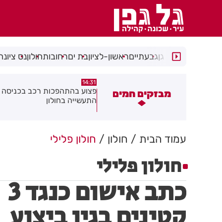
רמת גן
גבעתיים
ראשון-לציון
בת ים
רחובות
חולון
נס ציונה
14:15
14:3
צוע בהתהפכות רכב בכניסה לאזור
תיסלם ואתניקס הרימו את חולון
מבזקים חמים
תעשייה בחולון
באוויר
עמוד הבית
חולון
חולון פלילי
חולון פלילי
כתב אישום כנגד 3
קטינים בגין ביצוע