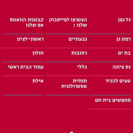
גל גפן
הצטרפו לפייסבוק
קבוצות הוואטס
שלנו :
אפ שלנו
רמת גן
גבעתיים
ראשון-לציון
בת ים
רחובות
חולון
נס ציונה
כללי
עמוד הבית ראשי
טעים להכיר
תחזית
אילת
אסטרולוגית
מחפשים בית חם