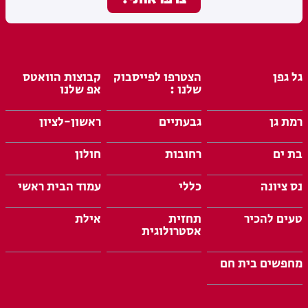
גל גפן
הצטרפו לפייסבוק
קבוצות הוואטס
שלנו :
אפ שלנו
רמת גן
גבעתיים
ראשון-לציון
בת ים
רחובות
חולון
נס ציונה
כללי
עמוד הבית ראשי
טעים להכיר
תחזית
אילת
אסטרולוגית
מחפשים בית חם