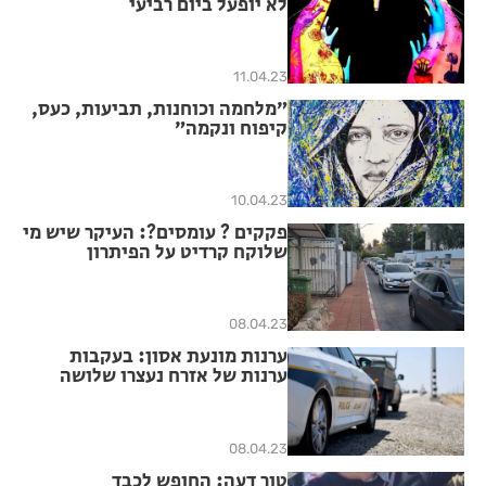
לא יופעל ביום רביעי
11.04.23
״מלחמה וכוחנות, תביעות, כעס,
קיפוח ונקמה״
10.04.23
פקקים ? עומסים?: העיקר שיש מי
שלוקח קרדיט על הפיתרון
08.04.23
ערנות מונעת אסון: בעקבות
ערנות של אזרח נעצרו שלושה
שבח״ים
08.04.23
טור דעה: החופש לכבד