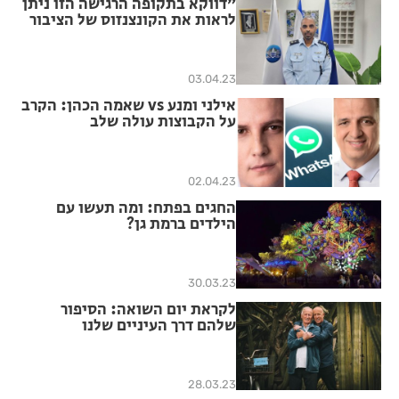
״דווקא בתקופה הרגישה הזו ניתן
לראות את הקונצנזוס של הציבור
שרוצה משטרה חזקה שנותנת
ביטחון לכולם״
03.04.23
אילני ומנע vs שאמה הכהן: הקרב
על הקבוצות עולה שלב
02.04.23
החגים בפתח: ומה תעשו עם
הילדים ברמת גן?
30.03.23
לקראת יום השואה: הסיפור
שלהם דרך העיניים שלנו
28.03.23