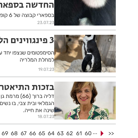
החדשה בספאר
בספארי קבוצה של 6 קופי קולובוס גרזה, או בעצם כבר שבעה
23.07.23
3 פינגווינים הלכו לעולמם בספארי ברמת גן
הסימפטומים שנצפו יחד עם
למחלת המלריה
19.07.23
בזכות התיאטרו
דליה ברוך (
הגמלאי ובית צבי, בו נש
שינה את חייה.
18.07.23
...
69
68
67
66
65
64
63
62
61
60
<<