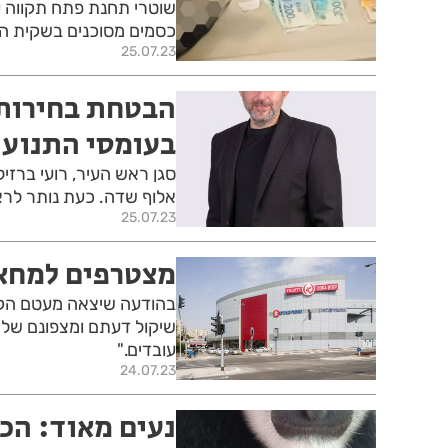
כסמים מסוכנים בשקית הת
25.07.23
הבטחת בחירות
בעומסי התנועה
סגן ראש העיר, רועי ברזי
אלוף שדה. כעת נותר לראו
25.07.23
מצטרפים למחאה:
בהודעה שיצאה מעטם הקניו
שיקול דעתם ומצפונם של ה
עובדים."
24.07.23
נעים מאוד: הכי