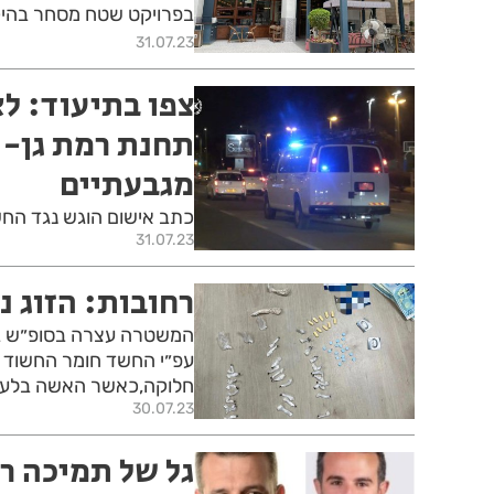
בפרויקט שטח מסחר בהיקף של כ-190 מ"ר ובהיקף השקעה 
31.07.23
צפו בתיעוד: ל
תחנת רמת גן- ב
מגבעתיים
כתב אישום הוגש נגד החש
31.07.23
רחובות: הזוג 
המשטרה עצרה בסופ״ש במ
עפ״י החשד חומר החשוד 
חלוקה,כאשר האשה בלעה
30.07.23
גל של תמיכה רח