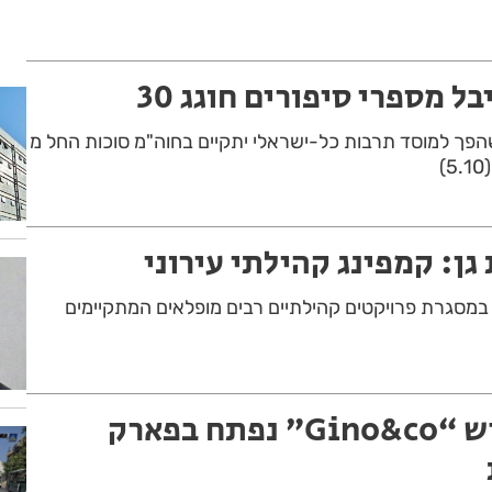
ל מספרי סיפורים חוגג 30
הפך למוסד תרבות כל-ישראלי יתקיים בחוה"מ סוכות החל מ
ן: קמפינג קהילתי עירוני
 במסגרת פרויקטים קהילתיים רבים מופלאים המתקיימים
בייקרי קפה חדש “Gino&co” נפתח בפארק