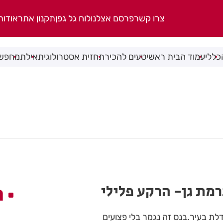
צרו קשר
פרסם אצלנו
לוח גל גפן
תקנון אתר
אודות
כללי
עמוד הבית ראשי
טעים להכיר
תחזית אסטרולוגית
אילת
מחפשי
רמת גן- הרקע פלילי
ה
דלת בעיר.בנס זה נגמר בלי פצועים