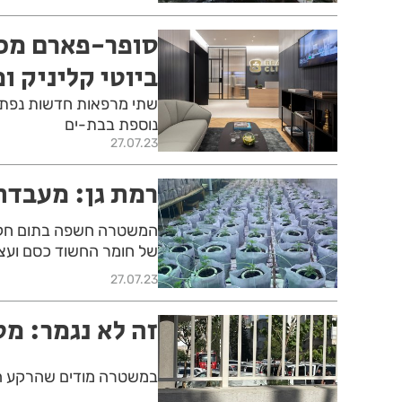
סופר-פארם מכ
ביוטי קליניק 
שתי מרפאות חדשות נפתחו
נוספת בבת-ים
27.07.23
רמת גן: מעבדת
המשטרה חשפה בתום חקיר
של חומר החשוד כסם ועצרה 2 תושבי פ"ת החשודים 
27.07.23
זה לא נגמר: מט
במשטרה מודים שהרקע הו