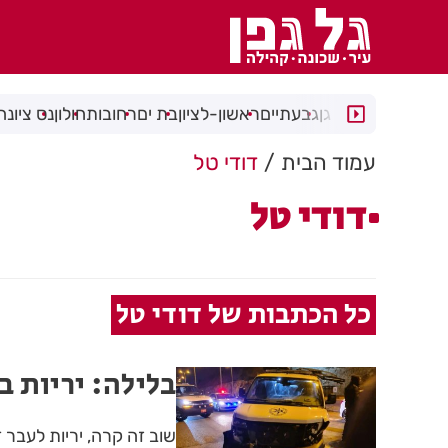
רמת גן
גבעתיים
ראשון-לציון
בת ים
רחובות
חולון
נס ציונה
עמוד הבית
דודי טל
דודי טל
כל הכתבות של דודי טל
בלילה: יריות ב
שוב זה קרה, יריות לעבר 