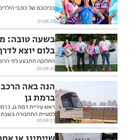
בכיכובם של כוכבי הילדים 
21.08.23
בשעה טובה: מב
בלום יוצא לדרך
החלוקה תתבצע לפי הרש
20.08.23
הנה באה הרכבת
ברמת גן
ראש עיריית רמת גן, כרמ
לסוגיית התחבורה בשבת
20.08.23
שיימינג או אח