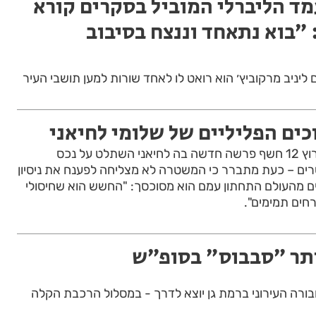
מד הליברלי המוביל בסקרים קורא
 ״בוא נתאחד וננצח בסיבוב
יניב מרקוביץ׳ הוא רואט לו לאחד שורות למען תושבי העיר
ים הפליליים של שלומי לחיאני
מסתבך והולך: לאחר שערוץ 12 חשף פרשה חדשה בה לחיאני השתלט על נכס
ים – כעת מתברר כי המשטרה לא מצליחה לפענח את ניסיון
נים מהעולם התחתון עמם הוא מסוכסך: "החשש הוא שחיסולי
חים תמימים".
תר ״סבבוס״ בסופ״ש
ורה העירוני ברמת גן יוצא לדרך - במסלול הרכבת הקלה