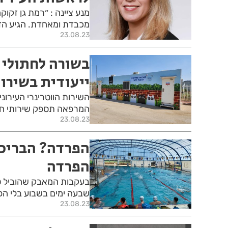
מנע ציינה : ״רמת גן זקו
מכבדת ומאחדת. הגיע הזמ
23.08.23
בשורה לחתולי 
ייעודית בשירות
השירות הווטרינרי העירונ
המרפאה תספק שירותי חיסו
23.08.23
הפרדה? הבריכה
הפרדה
בעקבות המאבק שהוביל סג
שבעה ימים בשבוע בלי ה
23.08.23