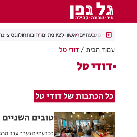
רמת גן
גבעתיים
ראשון-לציון
בת ים
רחובות
חולון
נס ציונה
עמוד הבית
דודי טל
דודי טל
כל הכתבות של דודי טל
טובים השניים
בכבעתיים נערך ערב מרג