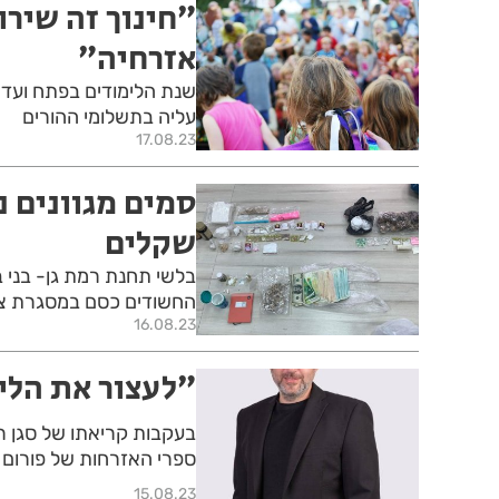
״חינוך זה שיר
אזרחיה״
שנת הלימודים בפתח ועדי
עליה בתשלומי ההורים
17.08.23
סמים מגוונים נ
שקלים
בלשי תחנת רמת גן- בני ב
החשודים כסם במסגרת צו 
16.08.23
״לעצור את הלי
בעקבות קריאתו של סגן רא
ספרי האזרחות של פורום
15.08.23