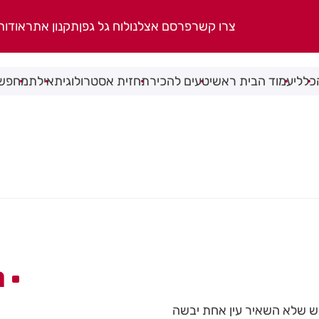
צרו קשר
פרסם אצלנו
לוח גל גפן
תקנון אתר
אודות
כללי
עמוד הבית ראשי
טעים להכיר
תחזית אסטרולוגית
אילת
מחפשי
ה
ש שלא השאיר עין אחת יבשה