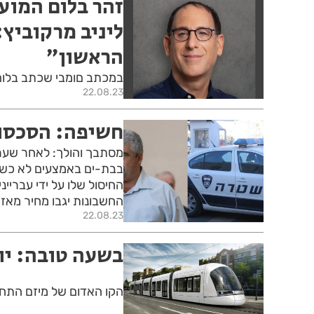
זהר בלום המוע
ליניב מרקוביץ:
הראשון״
במכתב םומבי שכתב בלום ל
22.08.23
חשיפה: הסכסוכ
בבת-ים באמצעים לא כשר
החיסול שלו על ידי עבריי
החשבונות יגבו מחיר מאזר
22.08.23
בשעה טובה: יו
הקו האדום של מיזם התחב