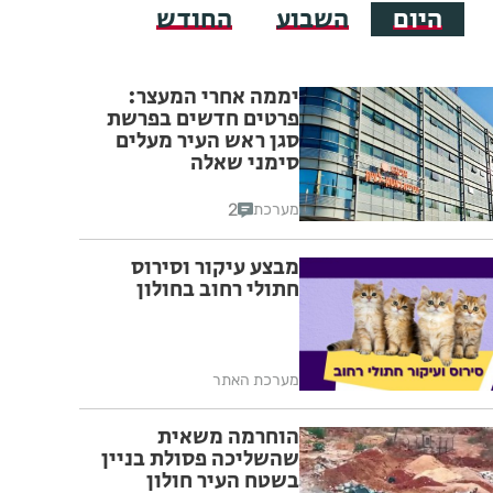
היום
השבוע
החודש
יממה אחרי המעצר:
פרטים חדשים בפרשת
סגן ראש העיר מעלים
סימני שאלה
2
מערכת
מבצע עיקור וסירוס
חתולי רחוב בחולון
מערכת האתר
הוחרמה משאית
שהשליכה פסולת בניין
בשטח העיר חולון