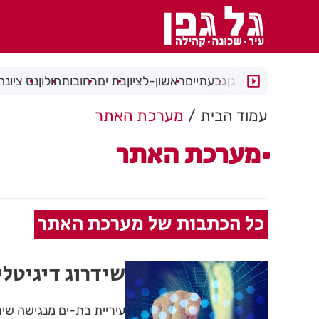
רמת גן
גבעתיים
ראשון-לציון
בת ים
רחובות
חולון
נס ציונה
עמוד הבית
מערכת האתר
מערכת האתר
כל הכתבות של מערכת האתר
שידרוג דיגיטלי
עיריית בת-ים מנגישה שיר