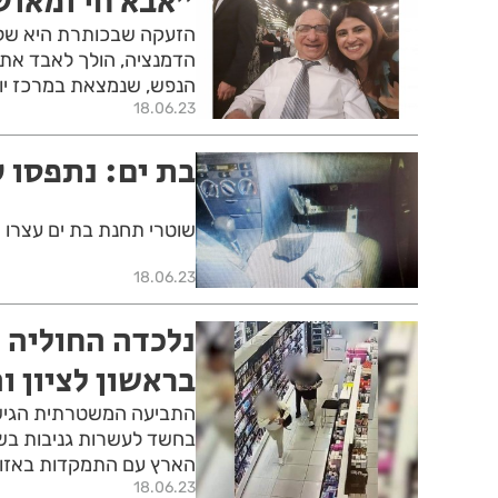
"אבא חי ומאוש
הדמנציה, הולך לאבד את
הנפש, שנמצאת במרכז יום
18.06.23
בת ים: נתפסו ע
שוטרי תחנת בת ים עצרו 
18.06.23
נלכדה החוליה 
בראשון לציון ו
בחשד לעשרות גניבות בשי
הארץ עם התמקדות באזור 
18.06.23