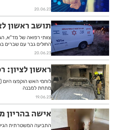
20.06.23
תושב ראשון לצ
צוותי רפואה של מד"א, הג
החולים גבר עם שברים במ
20.06.23
ראשון לציון: ר
לוחמי האש הוקפצו היום (ש
מתחת למבנה
19.06.23
אישה בהריון מר
התביעה המשטרתית הגישה 