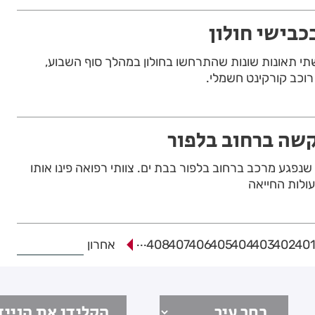
בישי חולון
תי תאונות שונות שהתרחשו בחולון במהלך סוף השבוע,
רוכב קורקינט חשמלי.
קשה ברחוב בלפור
חרי שנפגע מרכב ברחוב בלפור בבת ים. צוותי רפואה פינו אותו
עולות החייאה
...
40
402
403
404
405
406
407
408
אחרון