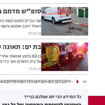
סופ"ש מדמם בכ
שני גברים נפצעו קשה בש
האחד רוכב אופנוע והשני 
18.06.23
בת ים: תאונה 
בן 60 נפצע אנושות א
אל בית החולים תוך כדי פ
17.06.23
...
1
400
399
398
397
396
395
394
393
392
391
<<
כל המידע הכי חם אצלכם בנייד