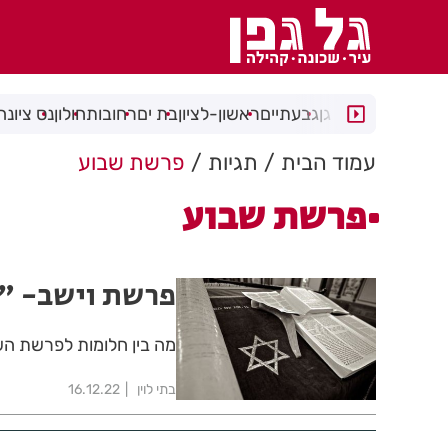
רמת גן
גבעתיים
ראשון-לציון
בת ים
רחובות
חולון
נס ציונה
עמוד הבית
תגיות
פרשת שבוע
פרשת שבוע
פרשת וישב- "ח
מה בין חלומות לפרשת הש
בתי לוין
16.12.22