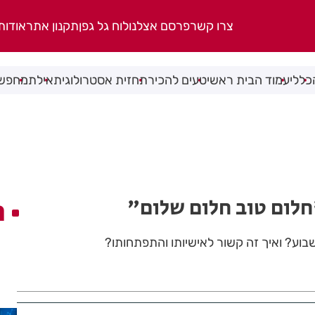
צרו קשר
פרסם אצלנו
לוח גל גפן
תקנון אתר
אודות
כללי
עמוד הבית ראשי
טעים להכיר
תחזית אסטרולוגית
אילת
מחפשי
לום טוב חלום שלום"
ה
בוע? ואיך זה קשור לאישיותו והתפתחותו?