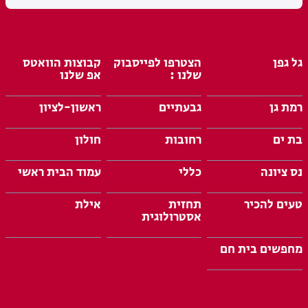
גל גפן
הצטרפו לפייסבוק
קבוצות הוואטס
שלנו :
אפ שלנו
רמת גן
גבעתיים
ראשון-לציון
בת ים
רחובות
חולון
נס ציונה
כללי
עמוד הבית ראשי
טעים להכיר
תחזית
אילת
אסטרולוגית
מחפשים בית חם