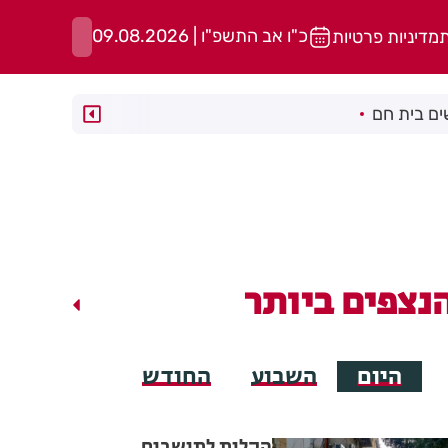
כ"ו אב התשפ"ו | 09.08.2026
ת
מדיניות פרטיות
ם בית חם
נצפים ביותר
היום
השבוע
החודש
הקלות לתושבים