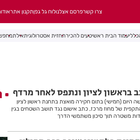
צרו קשר
פרסם אצלנו
לוח גל גפן
תקנון אתר
אודו
כללי
עמוד הבית ראשי
טעים להכיר
תחזית אסטרולוגית
אילת
מחפשי
ב בראשון לציון ונתפס לאחר מרדף
ה
היום (חמישי) בתום חקירה מואצת בתחנת ראשון לציון
פית של מחוז מרכז, כתב אישום נגד תושב השטחים בגין
ידות משטרה תוך סיכון משתמשי הדרך