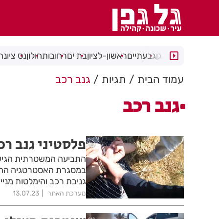
רמת גן
גבעתיים
ראשון-לציון
בת ים
רחובות
חולון
נס ציונה
עמוד הבית
תגיות
גנב רכב
גנב רכב
פלסטיני גנב רכ
התביעה המשטרתית הגישה 
במסגרת האסטרטגיה ההתק
גניבת רכב והימלטות מני
מערכת האתר
13.07.23