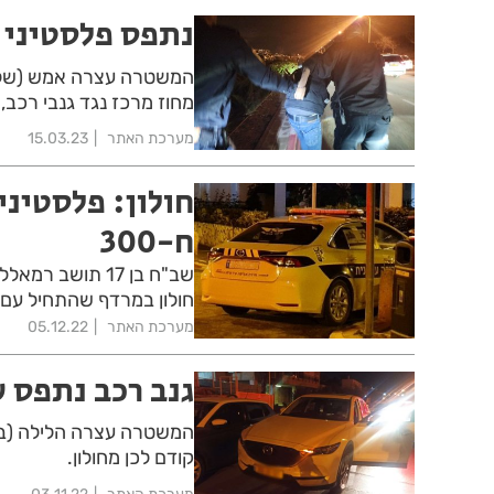
נתפס פלסטיני ש
המשטרה עצרה אמש (שליש
מחוז מרכז נגד גנבי רכב,
מערכת האתר
15.03.23
חולון: פלסטיני
ח-300
שב"ח בן 17 תושב
חולון במרדף שהתחיל עם נ
מערכת האתר
05.12.22
גנב רכב נתפס ע
המשטרה עצרה הלילה (בין
קודם לכן מחולון.